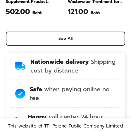
Supplement Product
Wastewater Treatment for
Calcium & Vitamin C Plus
Animal Farming 1 Liter
502.00
121.00
Baht
Baht
Pineapple Flavour 200 Gram
See All
Nationwide delivery
Shipping
cost by distance
Safe
when paying online no
fee
Happy
call center 24 hour
service no holiday
This website of TPI Polene Public Company Limited