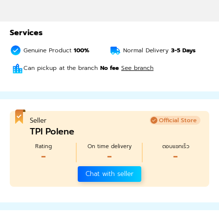
Services
Genuine Product
100%
Normal Delivery
3-5
Days
Can pickup at the branch
No fee
See branch
Seller
Official Store
TPI Polene
Rating
On time delivery
ตอบแชทเร็ว
-
-
-
Chat with seller