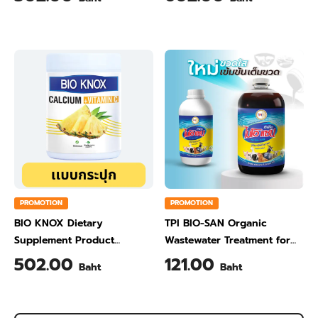
Ginger Flavour 200 Gram
Orange Flavour 200 Gram
PROMOTION
PROMOTION
BIO KNOX Dietary
TPI BIO-SAN Organic
Supplement Product
Wastewater Treatment for
Calcium & Vitamin C Plus
Animal Farming 1 Liter
502.00
121.00
Baht
Baht
Pineapple Flavour 200 Gram