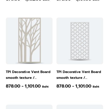
color / Cotton rose pattern
color / Starlot pattern
TPI Decorative Vent Board
TPI Decorative Vent Board
smooth texture /
smooth texture /
60x120x0.8 cm. / natural
60x120x0.8 cm. / natural
878.00 - 1,101.00
878.00 - 1,101.00
Baht
Baht
color / Tree pattern (2)
color / Rewadee pattern