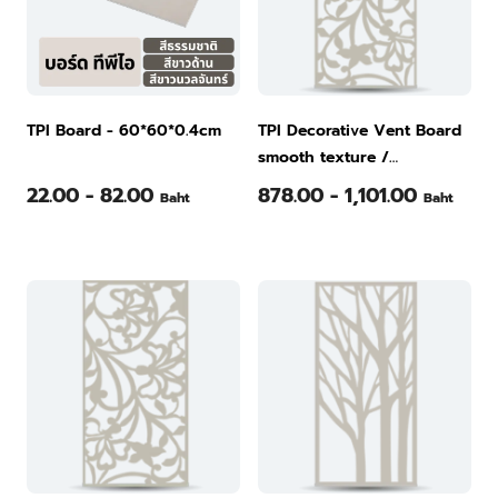
TPI Board - 60*60*0.4cm
TPI Decorative Vent Board
smooth texture /
60x120x0.8 cm. / natural
22.00 - 82.00
878.00 - 1,101.00
Baht
Baht
color / Ka Ra Wek pattern
(1)