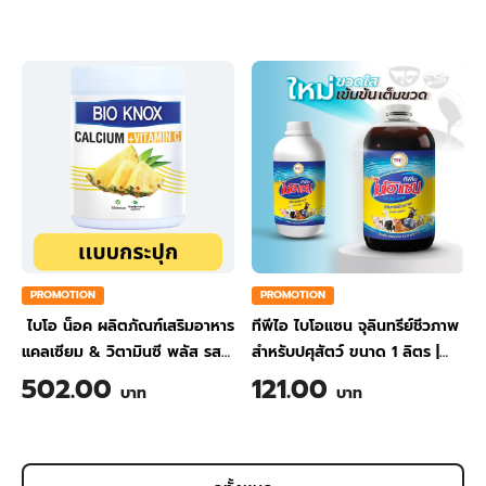
PROMOTION
PROMOTION
ไบโอ น็อค ผลิตภัณฑ์เสริมอาหาร
ทีพีไอ ไบโอแซน จุลินทรีย์ชีวภาพ
แคลเซียม & วิตามินซี พลัส รส
สำหรับปศุสัตว์ ขนาด 1 ลิตร
|
สับปะรด ขนาด 200 กรัม
TPI BIO-SAN Organic
502.00
121.00
บาท
บาท
Wastewater Treatment for
Animal Farming 1 Liter