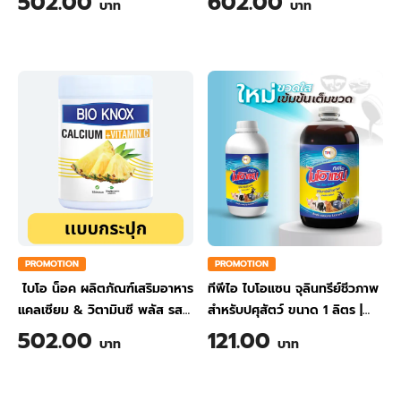
502.00
602.00
บาท
บาท
PROMOTION
PROMOTION
ไบโอ น็อค ผลิตภัณฑ์เสริมอาหาร
ทีพีไอ ไบโอแซน จุลินทรีย์ชีวภาพ
แคลเซียม & วิตามินซี พลัส รส
สำหรับปศุสัตว์ ขนาด 1 ลิตร
|
สับปะรด ขนาด 200 กรัม
TPI BIO-SAN Organic
502.00
121.00
บาท
บาท
Wastewater Treatment for
Animal Farming 1 Liter