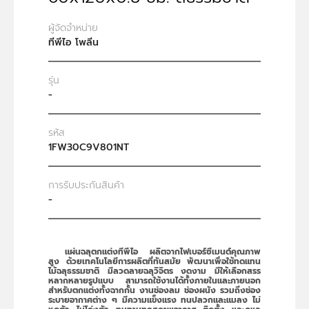
ผู้จัดจำหน่าย
ทีพีไอ โพลีน
รุ่น
-
รหัส
1FW30C9V801NT
การรับประกันสินค้า
-
แผ่นฉลุตกแต่งทีพีไอ ผลิตจากไฟเบอร์ซีเมนต์คุณภาพ
สูง ด้วยเทคโนโลยีการผลิตที่ทันสมัย พัฒนาเพื่อใช้ทดแทน
ไม้ฉลุธรรมชาติ มีลวดลายฉลุวิจิตร งดงาม มีให้เลือกสรร
หลากหลายรูปแบบ สามารถใช้งานได้ทั้งภายในและภายนอก
สำหรับตกแต่งทั้งฉากกั้น งานช่องลม ช่องผนัง รวมถึงช่อง
ระบายอากาศต่าง ๆ มีความแข็งแรง ทนปลวกและแมลง ไม่