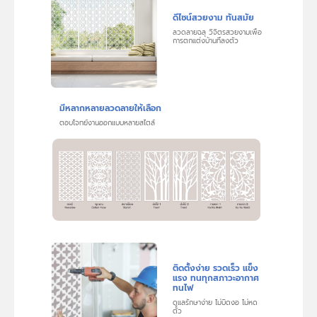
ดีไซน์สวยงาม ทันสมัย
ลวดลายฉลุ วิจิตรสวยงามเพื่อ
การตกแต่งบ้านที่ลงตัว
มีหลากหลายลวดลายให้เลือก
ตอบโจทย์งานออกแบบหลายสไตล์
ติดตั้งง่าย รวดเร็ว แข็ง
แรง ทนทุกสภาวะอากาศ
ทนไฟ
ดูแลรักษาง่าย ไม่บิดงอ ไม่หด
ตัว