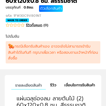
60x120x0.8 ซม. สีธรรมชาติ
บรรจุภัณฑ์
:
0.8ซม.
ตัวเลือกสินค้า
รหัส
:
1FW30C9V801NT
MADE TO ORDER
รีวิวทั้งหมด
(
0
)
โปรโมชัน
กรณีเลือกรับสินค้าเอง อาจจะยังไม่สามารถเข้ารับ
สินค้าได้ในทันที กรุณาเผื่อเวลา หรือสอบถามเจ้าหน้าที่ก่อน
สั่งซื้อ
รีวิว
เงื่อนไขการรับสินค้า
ข
รายละเอียดสินค้า
แผ่นฉลุช่องลม ลายต้นไม้ (2)
60x120x0.8 ซม. สีธรรมชาติ