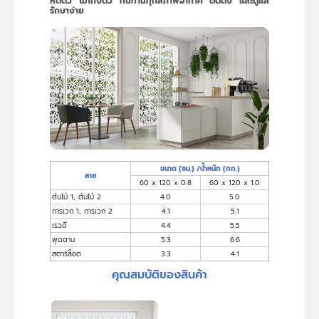
หดตัว ไม่โก่งตัว ทนทานทุกสภาพอากาศ ติดตั้ง และดูแล
รักษาง่าย
ขนาด (ซม.) /น้ำหนัก (กก.)
ลาย
60 x 120 x 0.8
60 x 120 x 1.0
ต้นไม้ 1, ต้นไม้ 2
4.0
5.0
การเวก 1, การเวก 2
4.1
5.1
เรวดี
4.4
5.5
พุดตาน
5.3
6.6
สตาร์ล็อต
3.3
4.1
คุณสมบัติของสินค้า