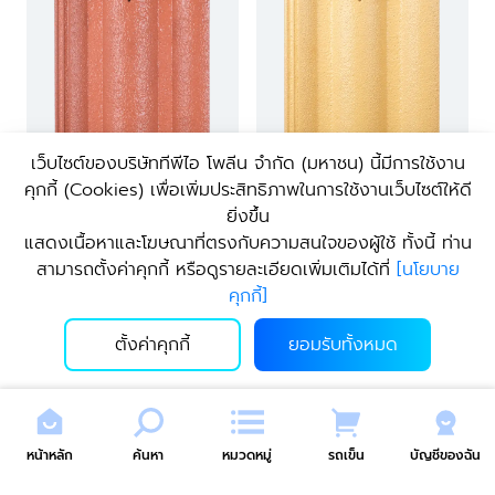
เว็บไซต์ของบริษัททีพีไอ โพลีน จํากัด (มหาชน) นี้มีการใช้งาน
คุกกี้ (Cookies) เพื่อเพิ่มประสิทธิภาพในการใช้งานเว็บไซต์ให้ดี
ยิ่งขึ้น
ยูโทเปีย Me-Series ผิวส้ม สีอิฐ
ยูโทเปีย Me-Series ผิวส้ม สีส้ม
แสดงเนื้อหาและโฆษณาที่ตรงกับความสนใจของผู้ใช้ ทั้งนี้ ท่าน
ศรีมาลา กระเบื้องหลังคา
อมเหลือง กระเบื้องหลังคา
สามารถตั้งค่าคุกกี้ หรือดูรายละเอียดเพิ่มเติมได้ที่
[
นโยบาย
คอนกรีต ทีพีไอ Green
คอนกรีต ทีพีไอ Green
15.00 - 55.00
15.00 - 55.00
บาท
บาท
คุกกี้
]
ตั้งค่าคุกกี้
ยอมรับทั้งหมด
หน้าหลัก
ค้นหา
หมวดหมู่
รถเข็น
บัญชีของฉัน