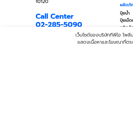
10120
ผลิตภั
ปุ๋ยน้ำ
Call Center
ปุ๋ยเม
02-285-5090
ผลิตภั
ผลิตภัณ
เว็บไซต์ของบริษัททีพีไอ โพลีน
ตั้งแต่จันทร์-ศุกร์ เวลา 08.30 -
17.30 น.
แสดงเนื้อหาและโฆษณาที่ตรงกับ
อิฐมวล
เว้นวันหยุดนักขัตฤกษ์
อิฐมวล
นโยบา
เงื่อนไ
ข้อกำห
ติดตามทีพีไอ ในโซเชียล
บริการ
เน็ตเวิร์ก
นโยบาย
บุคคล ก
นโยบายค
Copyright © 2021 TPI Polene All
Rights Reserved.