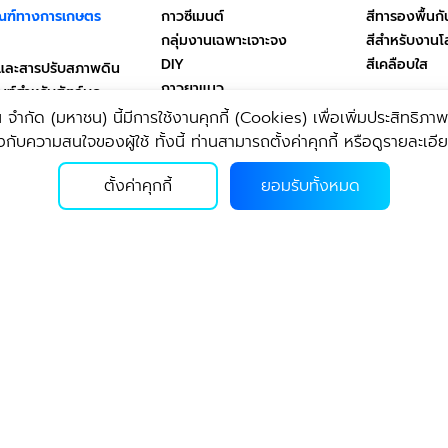
ณฑ์ทางการเกษตร
กาวซีเมนต์
สีทารองพื้นกั
กลุ่มงานเฉพาะเจาะจง
สีสำหรับงานโ
DIY
สีเคลือบใส
็ดและสารปรับสภาพดิน
กาวยาแนว
ณฑ์สำหรับสัตว์บก
เครื่องดื่ม
ฑ์สำหรับสัตว์น้ำ
 จํากัด (มหาชน) นี้มีการใช้งานคุกกี้ (Cookies) เพื่อเพิ่มประสิทธิภาพใน
ผลิตภัณฑ์สุขอนามัยชีวภาพ
เครื่องดื่มโพ
ความสนใจของผู้ใช้ ทั้งนี้ ท่านสามารถตั้งค่าคุกกี้ หรือดูรายละเอียดเ
เบา ทีพีไอ
Health & Body
น้ำดื่ม
ตั้งค่าคุกกี้
ยอมรับทั้งหมด
Home & Living
เบา
สินค้าอื่นๆ
ศูนย์บริการช่วยเหลือ
ย
สินค้ามือสอง
คำนวณวัสดุก่อสร้าง
ปูนซีเมนต์ผง
ขการขายสินค้าและบริการ
ปูนสำเร็จรูปผ
นดและเงื่อนไขการให้
TPI Virtual Showroom
การคุ้มครองข้อมูลส่วน
ลุ่มบริษัท ทีพีไอพาณิชย์
ุกกี้