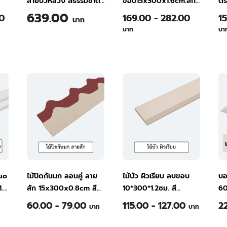
ลายบัวหลวง สีธรรมชาติ
ขอบ15x300x1.6cm.สัก
ตร
20x80x0.8
ทองนวล
ธร
639.00
00
169.00 - 282.00
1
บาท
บาท
บา
Duo
ไม้ปิดกันนก ลอนคู่ ลาย
ไม้บัว ผิวเรียบ ลบขอบ
บอ
1.6
สัก 15x300x0.8cm สี
10*300*1.2ซม. สี
60
ธรรมชาติ
ธรรมชาติ
ธร
60.00 - 79.00
115.00 - 127.00
2
บาท
บาท