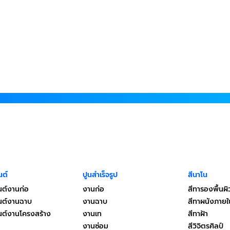
นต์
ปูนสำเร็จรูป
สีนาโน
นต์งานก่อ
งานก่อ
สีทารองพื้นผิ
มนต์งานฉาบ
งานฉาบ
สีทาผนังภาย
มนต์งานโครงสร้าง
งานเท
สีทาฝ้า
งานซ่อม
สีวิจิตรศิลป์