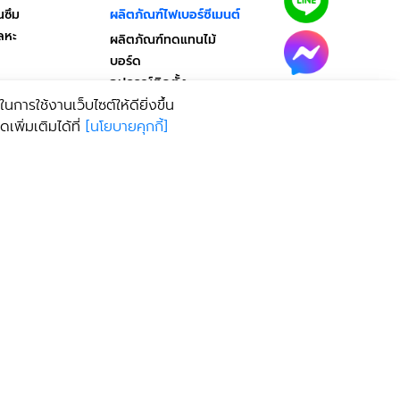
นซึม
ผลิตภัณฑ์ไฟเบอร์ซีเมนต์
ลหะ
ผลิตภัณฑ์ทดแทนไม้
บอร์ด
อุปกรณ์ติดตั้ง
ฝ้าเพดาน
การใช้งานเว็บไซต์ให้ดียิ่งขึ้น
รไบโอติก
ประตู/หน้าต่าง
พิ่มเติมได้ที่
[
นโยบายคุกกี้
]
วงกบประตู/หน้าต่าง
คอนกรีตผสมเสร็จ
ง