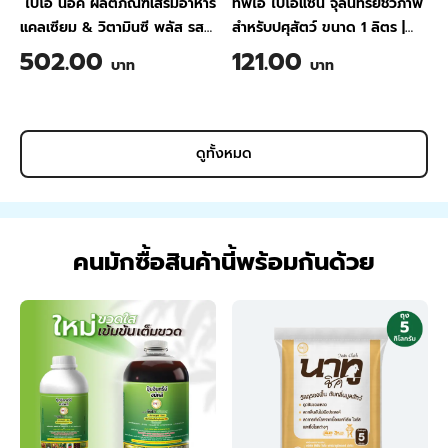
ไบโอ น็อค ผลิตภัณฑ์เสริมอาหาร
ทีพีไอ ไบโอแซน จุลินทรีย์ชีวภาพ
แคลเซียม & วิตามินซี พลัส รส
สำหรับปศุสัตว์ ขนาด 1 ลิตร
|
สับปะรด ขนาด 200 กรัม
TPI BIO-SAN Organic
502.00
121.00
บาท
บาท
Wastewater Treatment for
Animal Farming 1 Liter
ดูทั้งหมด
คนมักซื้อสินค้านี้พร้อมกันด้วย