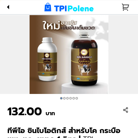
กระบือ แพะ
แกะ ขนาด
1 ลิตร |
TPI
Synbiotics
for
Livestock
1 Liter
132.00
บาท
ทีพีไอ ซินไบโอติกส์ สำหรับโค กระบือ