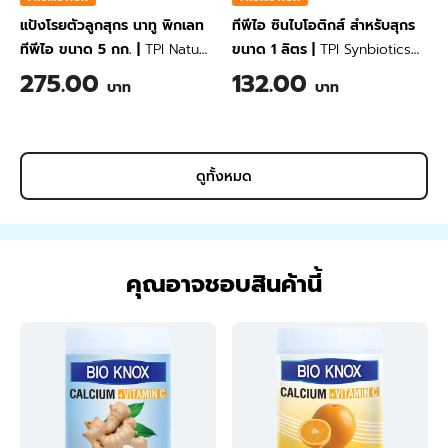
แป้งโรยตัวลูกสุกร นาทู พิกเลท
ทีพีไอ ซินไบโอติกส์ สำหรับสุกร
ทีพีไอ ขนาด 5 กก.
|
TPI Natu
ขนาด 1 ลิตร
|
TPI Synbiotics
Piglet Powder 5 kg
for Swine 1 Liter
275.00
132.00
บาท
บาท
ดูทั้งหมด
คุณอาจชอบสินค้านี้