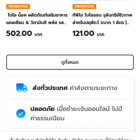
PROMOTION
PROMOTION
ไบโอ น็อค ผลิตภัณฑ์เสริมอาหาร
ทีพีไอ ไบโอแซน จุลินทรีย์ชีวภาพ
แคลเซียม & วิตามินซี พลัส รส
สำหรับปศุสัตว์ ขนาด 1 ลิตร
|
สับปะรด ขนาด 200 กรัม
TPI BIO-SAN Organic
502.00
121.00
บาท
บาท
Wastewater Treatment for
Animal Farming 1 Liter
ดูทั้งหมด
ส่งทั่วประเทศ
ค่าส่งตามระยะทาง
ปลอดภัย
เมื่อชำระเงินออนไลน์ ไม่มี
ค่าธรรมเนียม
สบายใจ
คอลเซ็นเตอร์พร้อมยินดี