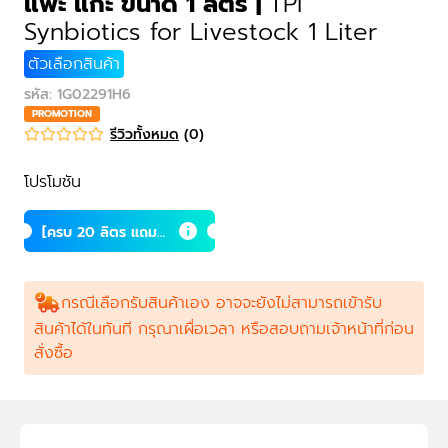
แพะ แกะ ขนาด 1 ลิตร
|
TPI
Synbiotics for Livestock 1 Liter
ตัวเลือกสินค้า
รหัส
:
1G02291H6
PROMOTION
รีวิวทั้งหมด
(
0
)
โปรโมชัน
[ครบ 20 ลิตร แถม 1
ลิตร] ซินไบโอติกส์
สำหรับโค กระบือ แพ
ะ แกะ
กรณีเลือกรับสินค้าเอง อาจจะยังไม่สามารถเข้ารับ
สินค้าได้ในทันที กรุณาเผื่อเวลา หรือสอบถามเจ้าหน้าที่ก่อน
สั่งซื้อ