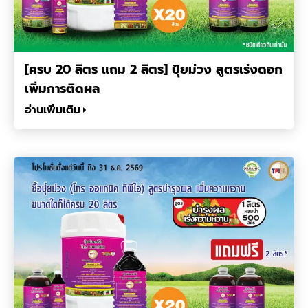
[ครบ 20 ลิตร แถม 2 ลิตร] ปุ๋ยม่วง สูตรเร่งดอก
เพิ่มการติดผล
อ่านเพิ่มเติม