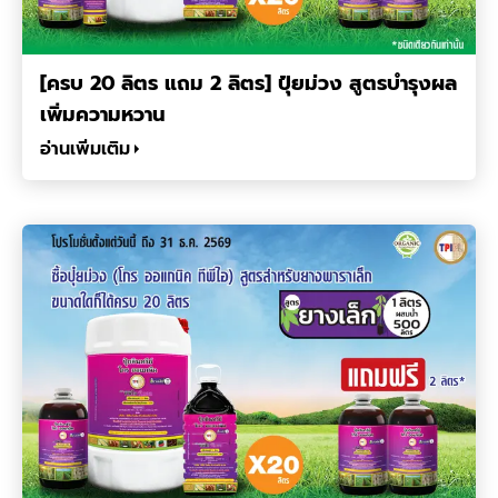
[ครบ 20 ลิตร แถม 2 ลิตร] ปุ๋ยม่วง สูตรบำรุงผล
เพิ่มความหวาน
อ่านเพิ่มเติม