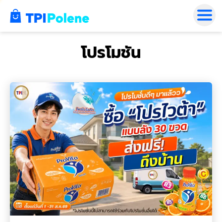
โปรโมชัน