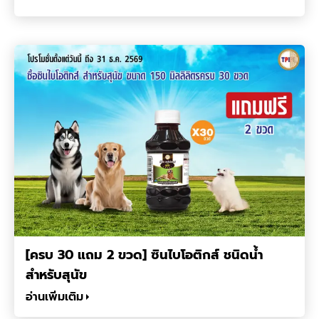
[ครบ 30 แถม 2 ขวด] ซินไบโอติกส์ ชนิดน้ำ
สำหรับสุนัข
อ่านเพิ่มเติม