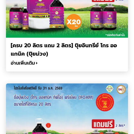
[ครบ 20 ลิตร แถม 2 ลิตร] ปุ๋ยอินทรีย์ โกร ออ
แกนิค (ปุ๋ยม่วง)
อ่านเพิ่มเติม