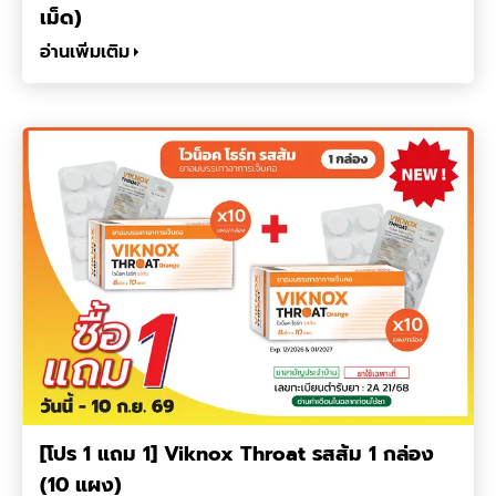
เม็ด)
อ่านเพิ่มเติม
[โปร 1 แถม 1] Viknox Throat รสส้ม 1 กล่อง
(10 แผง)