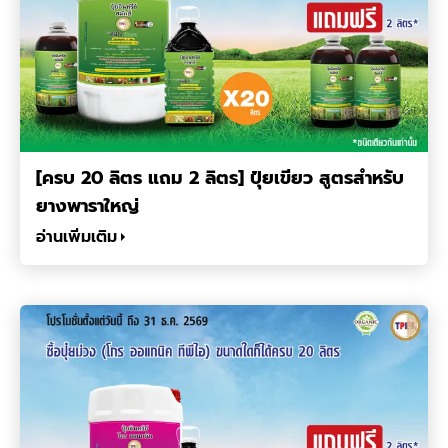
[ครบ 20 ลิตร แถม 2 ลิตร] ปุ๋ยเขียว สูตรสำหรับ
ยางพาราใหญ่
อ่านเพิ่มเติม