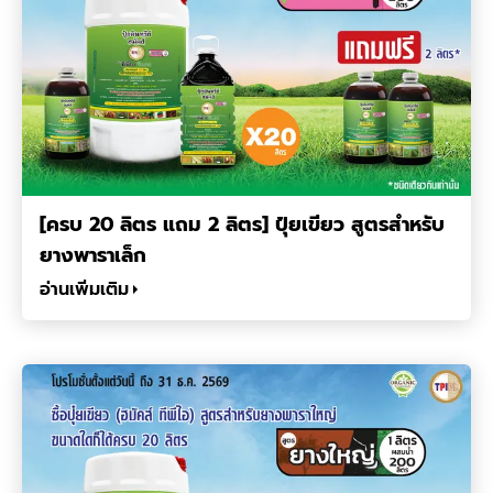
[ครบ 20 ลิตร แถม 2 ลิตร] ปุ๋ยเขียว สูตรสำหรับ
ยางพาราเล็ก
อ่านเพิ่มเติม