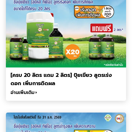
[ครบ 20 ลิตร แถม 2 ลิตร] ปุ๋ยเขียว สูตรเร่ง
ดอก เพิ่มการติดผล
อ่านเพิ่มเติม