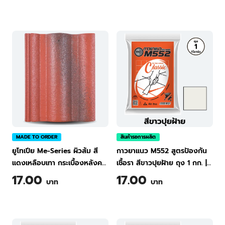
MADE TO ORDER
สินค้ารอการผลิต
ยูโทเปีย Me-Series ผิวส้ม สี
กาวยาแนว M552 สูตรป้องกัน
แดงเหลือบเทา กระเบื้องหลังคา
เชื้อรา สีขาวปุยฝ้าย ถุง 1 กก.
|
คอนกรีต ทีพีไอ Green
TPI Tile Grout Classic M552
17.00
17.00
บาท
บาท
(Cotton White) 1 kg