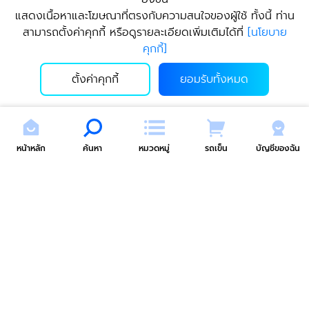
กาวยาแนว M552 สูตรป้องกัน
กาวยาแนว M552 สูตรป้องกัน
แสดงเนื้อหาและโฆษณาที่ตรงกับความสนใจของผู้ใช้ ทั้งนี้ ท่าน
เชื้อรา สีเปลือกไข่ ถุง 1 กก.
|
เชื้อรา สีไม้สัก ถุง 1 กก.
|
TPI
สามารถตั้งค่าคุกกี้ หรือดูรายละเอียดเพิ่มเติมได้ที่
[
นโยบาย
TPI Tile Grout Classic M552
Tile Grout Classic M552
17.00
17.00
บาท
บาท
คุกกี้
]
(Eggshell) 1 kg
(Teak Wood) 1 kg
ตั้งค่าคุกกี้
ยอมรับทั้งหมด
หน้าหลัก
ค้นหา
หมวดหมู่
รถเข็น
บัญชีของฉัน
MADE TO ORDER
โปรไวต้า เครื่องดื่มโพรไบโอติก
ยูโทเปีย Me-Series ผิวส้ม
ผสมวิตามิน รสส้ม ขนาด 150
สีน้ำเงินอมตะ กระเบื้องหลังคา
มล.
|
TPI Provita Orange
18.00
บาท
คอนกรีต ทีพีไอ Green
20.00 - 31.00
Flavored Probiotics Drink
บาท