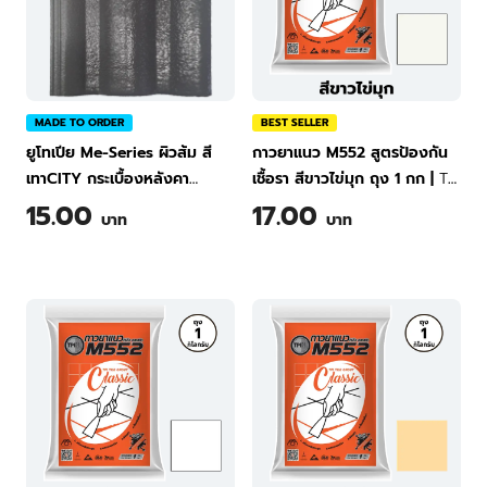
MADE TO ORDER
BEST SELLER
ยูโทเปีย Me-Series ผิวส้ม สี
กาวยาแนว M552 สูตรป้องกัน
เทาCITY กระเบื้องหลังคา
เชื้อรา สีขาวไข่มุก ถุง 1 กก
|
TPI
คอนกรีต ทีพีไอ Green
Tile Grout Classic M552
15.00
17.00
บาท
บาท
(Pearl White) 1 kg