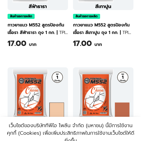
สินค้ารอการผลิต
สินค้ารอการผลิต
กาวยาแนว M552 สูตรป้องกัน
กาวยาแนว M552 สูตรป้องกัน
เชื้อรา สีฟ้าธารา ถุง 1 กก.
|
TPI
เชื้อรา สีเทาปูน ถุง 1 กก.
|
TPI
Tile Grout Classic M552 (Tara
Tile Grout Classic M552
17.00
17.00
บาท
บาท
Blue) 1 kg
(Cement Gray) 1 kg
เว็บไซต์ของบริษัททีพีไอ โพลีน จํากัด (มหาชน) นี้มีการใช้งาน
คุกกี้ (Cookies) เพื่อเพิ่มประสิทธิภาพในการใช้งานเว็บไซต์ให้ดี
สินค้ารอการผลิต
สินค้ารอการผลิต
ยิ่งขึ้น