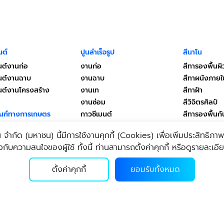
นต์
ปูนสำเร็จรูป
สีนาโน
นต์งานก่อ
งานก่อ
สีทารองพื้นผิ
มนต์งานฉาบ
งานฉาบ
สีทาผนังภาย
มนต์งานโครงสร้าง
งานเท
สีทาฝ้า
งานซ่อม
สีวิจิตรศิลป์
ณฑ์ทางการเกษตร
กาวซีเมนต์
สีทารองพื้นกั
กลุ่มงานเฉพาะเจาะจง
สีสำหรับงานโ
 จํากัด (มหาชน) นี้มีการใช้งานคุกกี้ (Cookies) เพื่อเพิ่มประสิทธิภาพใน
DIY
สีเคลือบใส
็ดและสารปรับสภาพดิน
ความสนใจของผู้ใช้ ทั้งนี้ ท่านสามารถตั้งค่าคุกกี้ หรือดูรายละเอียดเ
กาวยาแนว
ณฑ์สำหรับสัตว์บก
เครื่องดื่ม
ฑ์สำหรับสัตว์น้ำ
ตั้งค่าคุกกี้
ยอมรับทั้งหมด
ผลิตภัณฑ์สุขอนามัยชีวภาพ
เครื่องดื่มโพ
เบา ทีพีไอ
Health & Body
น้ำดื่ม
Home & Living
เบา
สินค้าอื่นๆ