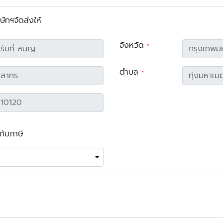
ิษัทฯจัดส่งให้
จังหวัด
*
รับที่ สนญ.
ตำบล
*
ับภาษี