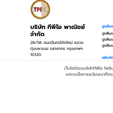
บริษัท ทีพีไอ พาณิชย์
ปูนซีเม
จำกัด
ปูนซีเม
ปูนซีเ
26/56 ถนนจันทน์ตัดใหม่ แขวง
ปูนซีเ
ทุ่งมหาเมฆ เขตสาทร กรุงเทพฯ
10120
ผลิตภั
ปุ๋ยน้ำ
Call Center
เว็บไซต์ของบริษัททีพีไอ โพลีน
ปุ๋ยเม
02-285-5090
แสดงเนื้อหาและโฆษณาที่ตรงกับ
ผลิตภั
ผลิตภัณ
ตั้งแต่จันทร์-ศุกร์ เวลา 08.30 -
17.30 น.
อิฐมวล
เว้นวันหยุดนักขัตฤกษ์
อิฐมวล