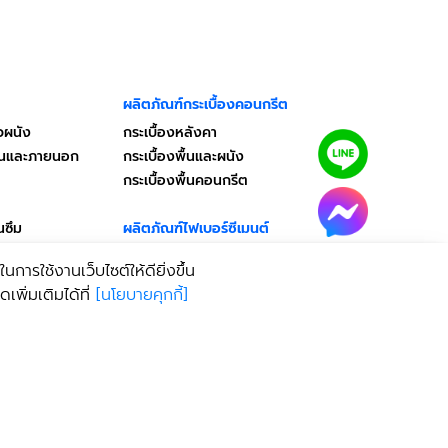
ผลิตภัณฑ์กระเบื้องคอนกรีต
วผนัง
กระเบื้องหลังคา
ในและภายนอก
กระเบื้องพื้นและผนัง
กระเบื้องพื้นคอนกรีต
นซึม
ผลิตภัณฑ์ไฟเบอร์ซีเมนต์
ลหะ
ผลิตภัณฑ์ทดแทนไม้
การใช้งานเว็บไซต์ให้ดียิ่งขึ้น
บอร์ด
พิ่มเติมได้ที่
[
นโยบายคุกกี้
]
อุปกรณ์ติดตั้ง
ฝ้าเพดาน
รไบโอติก
ประตู/หน้าต่าง
วงกบประตู/หน้าต่าง
คอนกรีตผสมเสร็จ