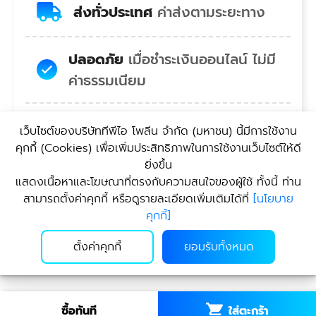
ส่งทั่วประเทศ
ค่าส่งตามระยะทาง
ปลอดภัย
เมื่อชำระเงินออนไลน์ ไม่มี
ค่าธรรมเนียม
สบายใจ
คอลเซ็นเตอร์พร้อมยินดี
เว็บไซต์ของบริษัททีพีไอ โพลีน จํากัด (มหาชน) นี้มีการใช้งาน
บริการ
คุกกี้ (Cookies) เพื่อเพิ่มประสิทธิภาพในการใช้งานเว็บไซต์ให้ดี
ยิ่งขึ้น
แสดงเนื้อหาและโฆษณาที่ตรงกับความสนใจของผู้ใช้ ทั้งนี้ ท่าน
สะดวก
บริการรับสินค้า
สามารถตั้งค่าคุกกี้ หรือดูรายละเอียดเพิ่มเติมได้ที่
[
นโยบาย
คุกกี้
]
ตั้งค่าคุกกี้
ยอมรับทั้งหมด
ใส่ตะกร้า
ซื้อทันที