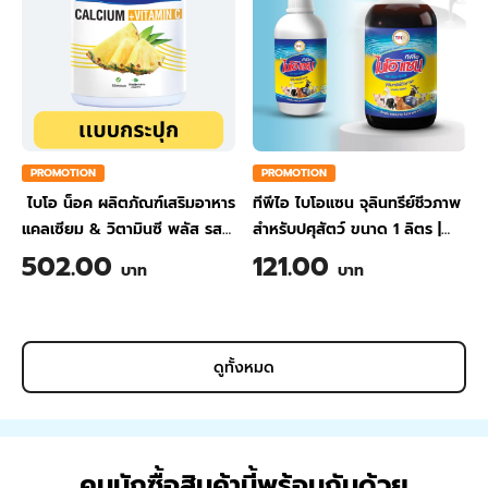
PROMOTION
PROMOTION
ไบโอ น็อค ผลิตภัณฑ์เสริมอาหาร
ทีพีไอ ไบโอแซน จุลินทรีย์ชีวภาพ
แคลเซียม & วิตามินซี พลัส รส
สำหรับปศุสัตว์ ขนาด 1 ลิตร
|
สับปะรด ขนาด 200 กรัม
TPI BIO-SAN Organic
502.00
121.00
บาท
บาท
Wastewater Treatment for
Animal Farming 1 Liter
ดูทั้งหมด
คนมักซื้อสินค้านี้พร้อมกันด้วย