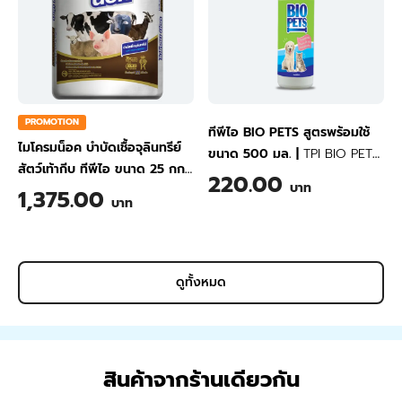
PROMOTION
ทีพีไอ BIO PETS สูตรพร้อมใช้
ไมโครมน็อค บำบัดเชื้อจุลินทรีย์
ขนาด 500 มล.
|
TPI BIO PETS
สัตว์เท้ากีบ ทีพีไอ ขนาด 25 กก.
Ready to use Formula 500
220.00
บาท
|
TPI Microme knox - Anti
1,375.00
ml
บาท
Microorganisms (For Hooves)
25 kg
ดูทั้งหมด
สินค้าจากร้านเดียวกัน