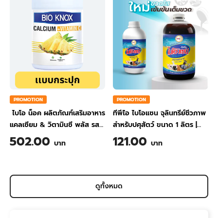
PROMOTION
PROMOTION
ไบโอ น็อค ผลิตภัณฑ์เสริมอาหาร
ทีพีไอ ไบโอแซน จุลินทรีย์ชีวภาพ
แคลเซียม & วิตามินซี พลัส รส
สำหรับปศุสัตว์ ขนาด 1 ลิตร
|
สับปะรด ขนาด 200 กรัม
TPI BIO-SAN Organic
502.00
121.00
บาท
บาท
Wastewater Treatment for
Animal Farming 1 Liter
ดูทั้งหมด