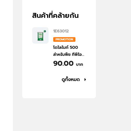
สินค้าที่คล้ายกัน
1E63012
PROMOTION
โดโลไมท์ 500
สำหรับพืช ทีพีไอ
90.00
ขนาด 5 กก. | TPI
บาท
Dolomite 500
For Plant 5 kg
ดูทั้งหมด