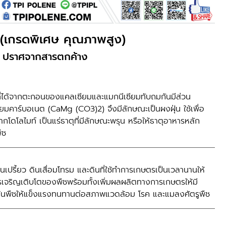
อ (เกรดพิเศษ คุณภาพสูง)
หาร : ปราศจากสารตกค้าง
ี่ได้จากตะกอนของแคลเซียมและแมกนีเซียมทับถมกันมีส่วน
ยมคาร์บอเนต (CaMg (CO3)2) จึงมีลักษณะเป็นผงฝุ่น ใช้เพื่อ
ากโดโลไมท์ เป็นแร่ธาตุที่มีลักษณะพรุน หรือให้ธาตุอาหารหลัก
ืช
เปรี้ยว ดินเสื่อมโทรม และดินที่ใช้ทำการเกษตรเป็นเวลานานให้
เจริญเติบโตของพืชพร้อมทั้งเพิ่มผลผลิตทางการเกษตรให้มี
้างต้นพืชให้แข็งแรงทนทานต่อสภาพแวดล้อม โรค และแมลงศัตรูพืช