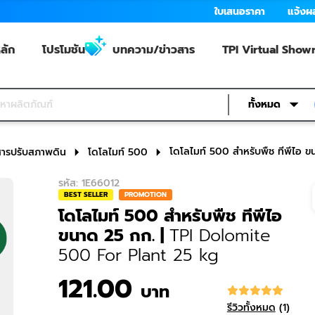
ใบเสนอราคา
แจ้งผ
ลัก
โปรโมชัน
บทความ/ข่าวสาร
TPI Virtual Sho
ทั้งหมด
โดโลไมท์ 500 สำหรับพืช ทีพีไอ 
ะสารปรับสภาพดิน
โดโลไมท์ 500
รหัส
:
1E66012
BEST SELLER
PROMOTION
โดโลไมท์ 500 สำหรับพืช ทีพีไอ
ขนาด 25 กก.
|
TPI Dolomite
500 For Plant 25 kg
121.00
บาท
รีวิวทั้งหมด
(
1
)