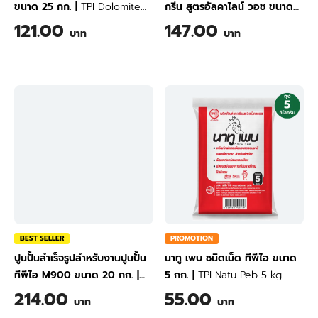
ขนาด 25 กก.
|
TPI Dolomite
กรีน สูตรอัลคาไลน์ วอช ขนาด
500 For Plant 25 kg
450 มล.
|
TPI GREEN
121.00
147.00
บาท
บาท
ALKALINE WASH Fruit &
Vegetable Cleanser 450 ml
BEST SELLER
PROMOTION
ปูนปั้นสำเร็จรูปสำหรับงานปูนปั้น
นาทู เพบ ชนิดเม็ด ทีพีไอ ขนาด
ทีพีไอ M900 ขนาด 20 กก.
|
5 กก.
|
TPI Natu Peb 5 kg
TPI Stucco (Ready Made
214.00
55.00
บาท
บาท
Mortar For Stucco) M900 20