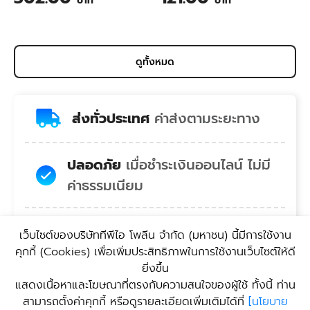
บาท
บาท
Wastewater Treatment for
Animal Farming 1 Liter
ดูทั้งหมด
ส่งทั่วประเทศ
ค่าส่งตามระยะทาง
ปลอดภัย
เมื่อชำระเงินออนไลน์ ไม่มี
ค่าธรรมเนียม
สบายใจ
คอลเซ็นเตอร์พร้อมยินดี
เว็บไซต์ของบริษัททีพีไอ โพลีน จํากัด (มหาชน) นี้มีการใช้งาน
บริการ
คุกกี้ (Cookies) เพื่อเพิ่มประสิทธิภาพในการใช้งานเว็บไซต์ให้ดี
ยิ่งขึ้น
แสดงเนื้อหาและโฆษณาที่ตรงกับความสนใจของผู้ใช้ ทั้งนี้ ท่าน
สะดวก
บริการรับสินค้า
สามารถตั้งค่าคุกกี้ หรือดูรายละเอียดเพิ่มเติมได้ที่
[
นโยบาย