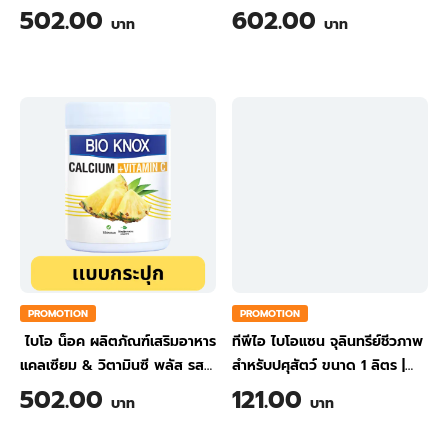
ขิง ขนาด 200 กรัม
ส้ม ขนาด 200 กรัม
502.00
602.00
บาท
บาท
PROMOTION
PROMOTION
ไบโอ น็อค ผลิตภัณฑ์เสริมอาหาร
ทีพีไอ ไบโอแซน จุลินทรีย์ชีวภาพ
แคลเซียม & วิตามินซี พลัส รส
สำหรับปศุสัตว์ ขนาด 1 ลิตร
|
สับปะรด ขนาด 200 กรัม
TPI BIO-SAN Organic
502.00
121.00
บาท
บาท
Wastewater Treatment for
Animal Farming 1 Liter