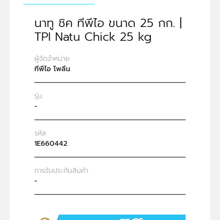
นาทู ชิค ทีพีไอ ขนาด 25 กก. |
TPI Natu Chick 25 kg
ผู้จัดจำหน่าย
ทีพีไอ โพลีน
รุ่น
-
รหัส
1E660442
การรับประกันสินค้า
-