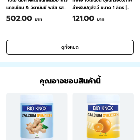
ไบโอ น็อค ผลิตภัณฑ์เสริมอาหาร
ทีพีไอ ไบโอแซน จุลินทรีย์ชีวภาพ
แคลเซียม & วิตามินซี พลัส รส
สำหรับปศุสัตว์ ขนาด 1 ลิตร
|
สับปะรด ขนาด 200 กรัม
TPI BIO-SAN Organic
502.00
121.00
บาท
บาท
Wastewater Treatment for
Animal Farming 1 Liter
ดูทั้งหมด
คุณอาจชอบสินค้านี้