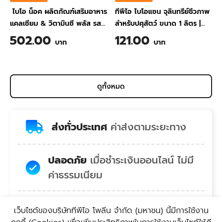
ไบโอ น็อค ผลิตภัณฑ์เสริมอาหาร
ทีพีไอ ไบโอแซน จุลินทรีย์ชีวภาพ
แคลเซียม & วิตามินซี พลัส รส
สำหรับปศุสัตว์ ขนาด 1 ลิตร
|
สับปะรด ขนาด 200 กรัม
TPI BIO-SAN Organic
502.00
121.00
บาท
บาท
Wastewater Treatment for
Animal Farming 1 Liter
ดูทั้งหมด
ส่งทั่วประเทศ
ค่าส่งตามระยะทาง
ปลอดภัย
เมื่อชำระเงินออนไลน์ ไม่มี
ค่าธรรมเนียม
สบายใจ
คอลเซ็นเตอร์พร้อมยินดี
เว็บไซต์ของบริษัททีพีไอ โพลีน จํากัด (มหาชน) นี้มีการใช้งาน
บริการ