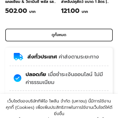
แคลเซียม & วิตามินซี พลัส รส
สำหรับปศุสัตว์ ขนาด 1 ลิตร
|
สับปะรด ขนาด 200 กรัม
TPI BIO-SAN Organic
502.00
121.00
บาท
บาท
Wastewater Treatment for
Animal Farming 1 Liter
ดูทั้งหมด
ส่งทั่วประเทศ
ค่าส่งตามระยะทาง
ปลอดภัย
เมื่อชำระเงินออนไลน์ ไม่มี
ค่าธรรมเนียม
สบายใจ
คอลเซ็นเตอร์พร้อมยินดี
เว็บไซต์ของบริษัททีพีไอ โพลีน จํากัด (มหาชน) นี้มีการใช้งาน
บริการ
คุกกี้ (Cookies) เพื่อเพิ่มประสิทธิภาพในการใช้งานเว็บไซต์ให้ดี
ยิ่งขึ้น