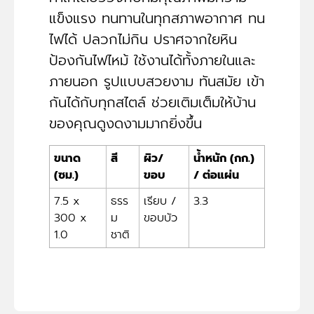
แข็งแรง ทนทานในทุกสภาพอากาศ ทน
ไฟได้ ปลวกไม่กิน ปราศจากใยหิน
ป้องกันไฟไหม้ ใช้งานได้ทั้งภายในและ
ภายนอก รูปแบบสวยงาม ทันสมัย เข้า
กันได้กับทุกสไตล์ ช่วยเติมเต็มให้บ้าน
ของคุณดูงดงามมากยิ่งขึ้น
ขนาด
สี
ผิว/
น้ำหนัก (กก.)
(ซม.)
ขอบ
/ ต่อแผ่น
7.5 x
ธรร
เรียบ /
3.3
300 x
ม
ขอบบัว
1.0
ชาติ