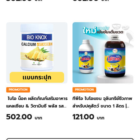
PROMOTION
PROMOTION
ไบโอ น็อค ผลิตภัณฑ์เสริมอาหาร
ทีพีไอ ไบโอแซน จุลินทรีย์ชีวภาพ
แคลเซียม & วิตามินซี พลัส รส
สำหรับปศุสัตว์ ขนาด 1 ลิตร
|
สับปะรด ขนาด 200 กรัม
TPI BIO-SAN Organic
502.00
121.00
บาท
บาท
Wastewater Treatment for
Animal Farming 1 Liter