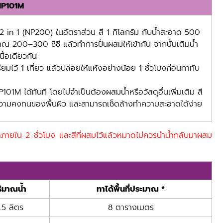
 NP101M
 2 in 1 (NP200) ในอัตราส่วน สี 1 กิโลกรัม กับน้ำสะอาด 500
ะมาณ 200–300 ซีซี แล้วทำการปั่นผสมให้เข้ากัน จากนั้นเติมน้ำ
นื้อเดียวกัน
รียมไว้ 1 เที่ยว แล้วปล่อยให้แห้งอย่างน้อย 1 ชั่วโมงก่อนทาทับ
01M ได้ทันที โดยไม่จำเป็นต้องผสมน้ำหรือวัสดุอื่นเพิ่มเติม สี
ติความคงทนของพื้นผิว และสามารถเช็ดล้างทำความสะอาดได้ง่าย
มดภายใน 2 ชั่วโมง และสีที่ผสมไว้แล้วหมาดไม่ควรนำน้ำกลับมาผสม
ิมาณน้ำ
ทาได้พื้นที่ประมาณ *
.5 ลิตร
8 ตารางเมตร