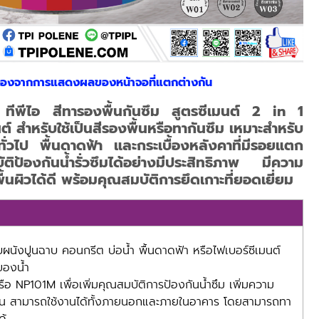
นื่องจากการแสดงผลของหน้าจอที่แตกต่างกัน
์ ทีพีไอ สีทารองพื้นกันซึม สูตรซีเมนต์ 2 in 1
์ สำหรับใช้เป็นสีรองพื้นหรือทากันซึม เหมาะสำหรับ
ทั่วไป พื้นดาดฟ้า และกระเบื้องหลังคาที่มีรอยแตก
บัติป้องกันน้ำรั่วซึมได้อย่างมีประสิทธิภาพ มีความ
นผิวได้ดี พร้อมคุณสมบัติการยึดเกาะที่ยอดเยี่ยม
ับผนังปูนฉาบ คอนกรีต บ่อน้ำ พื้นดาดฟ้า หรือไฟเบอร์ซีเมนต์
มของน้ำ
ือ NP101M เพื่อเพิ่มคุณสมบัติการป้องกันน้ำซึม เพิ่มความ
่งขึ้น สามารถใช้งานได้ทั้งภายนอกและภายในอาคาร โดยสามารถทา