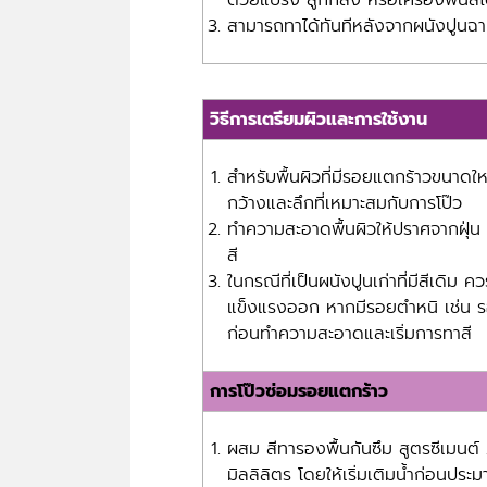
ด้วยแปรง ลูกกลิ้ง หรือเครื่องพ่นสีไ
สามารถทาได้ทันทีหลังจากผนังปูนฉ
วิธีการเตรียมผิวและการใช้งาน
สำหรับพื้นผิวที่มีรอยแตกร้าวขนาด
กว้างและลึกที่เหมาะสมกับการโป๊ว
ทำความสะอาดพื้นผิวให้ปราศจากฝุ่น 
สี
ในกรณีที่เป็นผนังปูนเก่าที่มีสีเดิม 
แข็งแรงออก หากมีรอยตำหนิ เช่น รอ
ก่อนทำความสะอาดและเริ่มการทาสี
การโป๊วซ่อมรอยแตกร้าว
ผสม สีทารองพื้นกันซึม สูตรซีเมนต์
มิลลิลิตร โดยให้เริ่มเติมน้ำก่อนปร