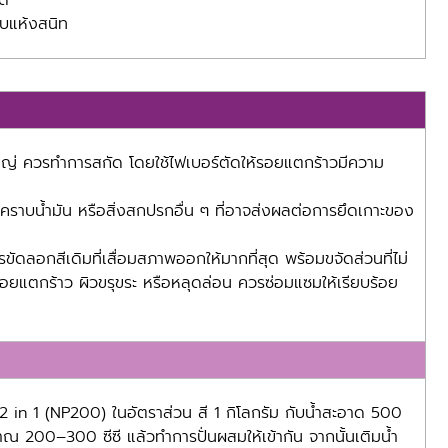
ด้
าบแห้งสนิท
ใหญ่ ควรทำการสกัด โดยใช้ไฟเบอร์ตัดให้รอยแตกร้าวมีความ
คราบน้ำมัน หรือสิ่งสกปรกอื่น ๆ ที่อาจส่งผลต่อการยึดเกาะของ
ควรขัดลอกสีเดิมที่เสื่อมสภาพออกให้มากที่สุด พร้อมขจัดส่วนที่ไม่
ยแตกร้าว ผิวขรุขระ หรือหลุดล่อน ควรซ่อมแซมให้เรียบร้อย
 2 in 1 (NP200) ในอัตราส่วน สี 1 กิโลกรัม กับน้ำสะอาด 500
ะมาณ 200–300 ซีซี แล้วทำการปั่นผสมให้เข้ากัน จากนั้นเติมน้ำ