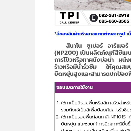
*สีของสินค้าจริงอาจแตกต่างจากรูป เ
สีนาโน ซูเปอร์ อาร์เมอร
(NP200) เป็นผลิตภัณฑ์สีซีเมนต
การโป๊วหรือทาผนังบ่อน้ำ ผนัง
ร้าวหรือมีน้ำรั่วซึม ให้คุณสม
ยืดหยุ่นสูงและสามารถปกป้องพื้
ขอบเขตการใช้งาน
ใช้ทาเป็นสีรองพื้นหรือสีทาจริงสำหร
รวมถึงใช้เป็นสีเพื่อป้องกันการรั่วซึ
ใช้ทาเป็นรองพื้นก่อนทาสี NP101S หร
ยืดหยุ่น และช่วยให้การยึดเกาะดียิ