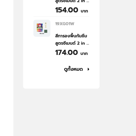
สูตรซีเมนต์ 2 in 1
154.00
(NP200) สีเทา
บาท
ธรรมชาติ (W02)
ขนาด 1/4
19XG01W
แกลลอน
สีทารองพื้นกันซึม
สูตรซีเมนต์ 2 in 1
174.00
(NP200) สีเขียว
บาท
(G01) ขนาด 1/4
แกลลอน
ดูทั้งหมด