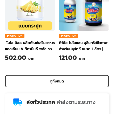
PROMOTION
PROMOTION
ไบโอ น็อค ผลิตภัณฑ์เสริมอาหาร
ทีพีไอ ไบโอแซน จุลินทรีย์ชีวภาพ
แคลเซียม & วิตามินซี พลัส รส
สำหรับปศุสัตว์ ขนาด 1 ลิตร
|
สับปะรด ขนาด 200 กรัม
TPI BIO-SAN Organic
502.00
121.00
บาท
บาท
Wastewater Treatment for
Animal Farming 1 Liter
ดูทั้งหมด
ส่งทั่วประเทศ
ค่าส่งตามระยะทาง