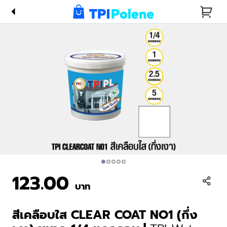
เงา) ขนาด
1/4
แกลลอน |
TPI Water
Base
CLEAR
COAT
NO1 (Semi
Gloss) 1/4
Gallon
123.00
บาท
สีเคลือบใส CLEAR COAT NO1 (กึ่ง