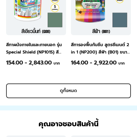
สีทาผนังภายในและภายนอก รุ่น
สีทารองพื้นกันซึม สูตรซีเมนต์ 2
Special Shield (NP101S) สี
in 1 (NP200) สีฟ้า (B01) ขนาด
เขียวมิ้นท์ (G08) ขนาด 1/4
1/4 แกลลอน
154.00 - 2,843.00
164.00 - 2,922.00
บาท
บาท
แกลลอน
|
TPI Special Shield
Interior and Exterior Water
Based Paint (NP101S) Mint
Green (G08) 1/4 Gallon
ดูทั้งหมด
คุณอาจชอบสินค้านี้