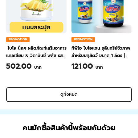
PROMOTION
PROMOTION
ไบโอ น็อค ผลิตภัณฑ์เสริมอาหาร
ทีพีไอ ไบโอแซน จุลินทรีย์ชีวภาพ
แคลเซียม & วิตามินซี พลัส รส
สำหรับปศุสัตว์ ขนาด 1 ลิตร
|
สับปะรด ขนาด 200 กรัม
TPI BIO-SAN Organic
502.00
121.00
บาท
บาท
Wastewater Treatment for
Animal Farming 1 Liter
ดูทั้งหมด
คนมักซื้อสินค้านี้พร้อมกันด้วย