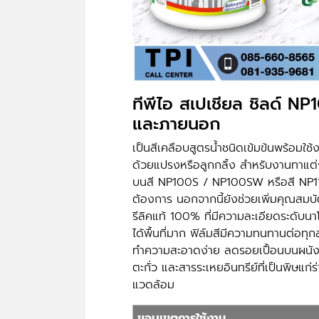
ทีพีไอ สเปเชียล ชิลด์ NP
และภายนอก
เป็นสีเคลือบสูตรน้ำชนิดเข้มข้นพร้อมใช
ด้วยแปรงหรือลูกกลิ้ง สำหรับงานทาแต่ง
บนสี NP100S / NP100SW หรือสี NP111 ห
ต้องการ นอกจากนี้ยังช่วยเพิ่มคุณสมบ
รีลิคแท้ 100% ที่มีความละเอียดระดับนาโน 
ได้พื้นที่มาก ฟิล์มสีมีความทนทานต่อทุ
ทำความสะอาดง่าย ลดรอยเปื้อนบนผนัง 
ตะกั่ว และสารระเหยอินทรีย์ที่เป็นพิษแก่ร
แวดล้อม
ขอบเขตการใช้งาน