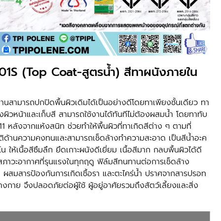
101S (Top Coat-สูตรน้ำ) สีทาผนังภายใน
้งานสามารถปกปิดพื้นผิวเดิมได้เป็นอย่างดีโดยทาเพียงชั้นเดียว ทา
ผิวหน้าและเก็บสี สามารถใช้งานได้ทันทีไม่ต้องผสมน้ำ โดยทาทับ
ลังจากแห้งสนิท ช่วยทำให้พื้นผิวที่ทาเกิดสีต่าง ๆ ตามที่
ัติด้านความคงทนและสามารถเช็ดล้างทำความสะอาด เป็นสีน้ำอะค
ให้เนื้อสีซึมลึก ยึดเกาะผนังดีเยี่ยม เนื้อสีมาก กลบพื้นผิวได้ดี
กสภาวะอากาศที่รุนแรงในทุกฤดู ฟิล์มสีทนทานต่อการเช็ดล้าง
ผสมสารป้องกันการเกิดเชื้อรา และตะไคร่น้ำ ปราศจากสารปรอท
่างกาย จึงปลอดภัยต่อผู้ใช้ ผู้อยู่อาศัยรวมถึงสัตว์เลี้ยงและสิ่ง