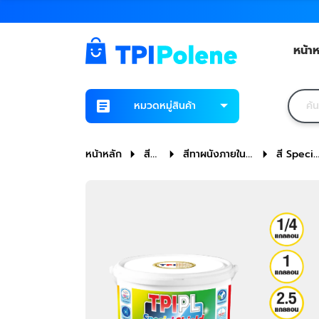
Based Paint (NP101S) Rose
หน้าห
หมวดหมู่สินค้า
หน้าหลัก
สีน
สีทาผนังภายในแ
สี Specia
าโน
ละภายนอก
Shield