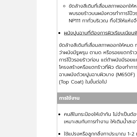
ขัดล้างสีเดิมที่เสื่อมสภาพออกใ
พบรอยร้าวบนผนังควรทำการโป๊วรอ
NP111 ทาทั่วบริเวณ ทิ้งไว้ให้แห้ง
ผนังปูนฉาบที่ต้องการผิวเรียบเนียน
ขัดล้างสีเดิมที่เสื่อมสภาพออกให้หม
ว่าผนังมีรูพรุน ตามด หรือรอยแตกร้า
การโป๊วรอยร้าวก่อน แต่ถ้าผนังมีรอย
โครงสร้างหรือแตกร้าวที่ผิว ต้องทำกา
ฉาบผนังด้วยปูนฉาบผิวบาง (M650F) แทน
(Top Coat) ในขั้นต่อไป
การใช้งาน
คนสีในกระป๋องให้เข้ากัน ไม่จำเป็นต
เหมาะสมกับการทำงาน ให้เติมน้ำสะ
ใช้แปรงหรือลูกกลิ้งทาประมาณ 1-2 เที