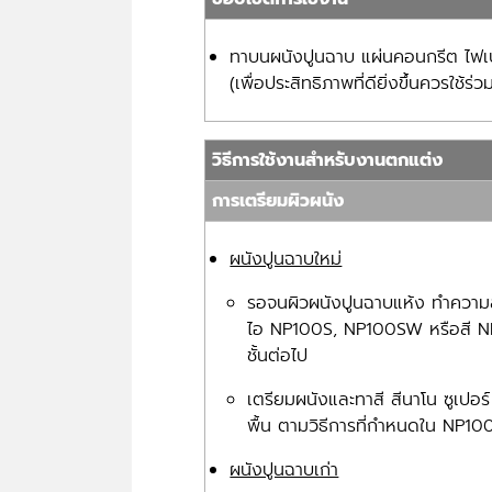
ทาบนผนังปูนฉาบ แผ่นคอนกรีต ไฟเบอร
(เพื่อประสิทธิภาพที่ดียิ่งขึ้นควรใ
วิธีการใช้งานสำหรับงานตกแต่ง
การเตรียมผิวผนัง
ผนังปูนฉาบใหม่
รอจนผิวผนังปูนฉาบแห้ง ทำความส
ไอ NP100S, NP100SW หรือสี NP1
ชั้นต่อไป
เตรียมผนังและทาสี สีนาโน ซูเปอ
พื้น ตามวิธีการที่กำหนดใน NP
ผนังปูนฉาบเก่า