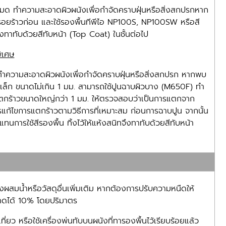
ห้หมด ทำความสะอาดผิวผนังเพื่อกำจัดคราบฝุ่นหรือสิ่งสกปรกหาก
ยร้าวก่อน และใช้รองพื้นทีพีไอ NP100S, NP100SW หรือสี
จึงทาทับด้วยสีทับหน้า (Top Coat) ในชั้นต่อไป
พิเศษ
ด ทำความสะอาดผิวผนังเพื่อกำจัดคราบฝุ่นหรือสิ่งสกปรก หากพบ
วเล็ก ขนาดไม่เกิน 1 มม. สามารถใช้ปูนฉาบผิวบาง (M650F) ทำ
แตกร้าวขนาดใหญ่กว่า 1 มม. ให้ตรวจสอบว่าเป็นการแตกจาก
รแก้ไขการแตกร้าวตามวิธีการที่เหมาะสม ก่อนการฉาบปูน จากนั้น
การใช้สีรองพื้น ทิ้งไว้ให้แห้งสนิทจึงทาทับด้วยสีทับหน้า
้องผสมน้ำหรือวัสดุอื่นเพิ่มเติม หากต้องการปรับความหนืดให้
อาดได้ 10% โดยปริมาตร
่ยว หรือใช้เครื่องพ่นทับบนผนังที่ทารองพื้นไว้เรียบร้อยแล้ว