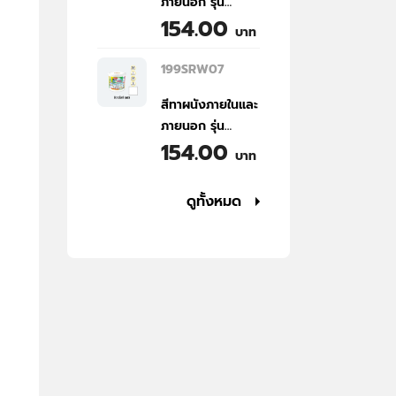
ภายนอก รุ่น
Special Shield
Gallon
154.00
Special Shield
Interior and
บาท
(NP101S) สีขาวเด
Exterior Water
ซี (W00) ขนาด
Based Paint
199SRW07
1/4 แกลลอน |
(NP101S)
สีทาผนังภายในและ
TPI Special
Greenish White
ภายนอก รุ่น
Shield Interior
(W02) 1/4
154.00
Special Shield
and Exterior
Gallon
บาท
(NP101S) สีขาว
Water Based
ไลท์ (W07) ขนาด
Paint (NP101S)
ดูทั้งหมด
1/4 แกลลอน |
Daisy White
TPI Special
(W00) 1/4
Shield Interior
Gallon
and Exterior
Water Based
Paint (NP101S)
Soft White
(W07) 1/4
Gallon