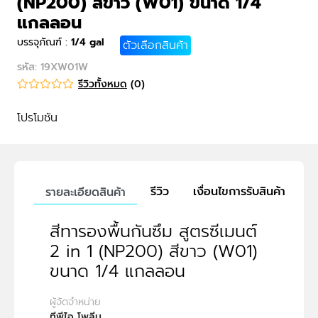
(NP200) สีขาว (W01) ขนาด 1/4
แกลลอน
บรรจุภัณฑ์
:
1/4 gal
ตัวเลือกสินค้า
รหัส
:
19XW01W
รีวิวทั้งหมด
(
0
)
โปรโมชัน
รีวิว
เงื่อนไขการรับสินค้า
รายละเอียดสินค้า
สีทารองพื้นกันซึม สูตรซีเมนต์
2 in 1 (NP200) สีขาว (W01)
ขนาด 1/4 แกลลอน
ผู้จัดจำหน่าย
ทีพีไอ โพลีน