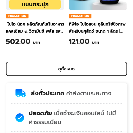
PROMOTION
PROMOTION
ไบโอ น็อค ผลิตภัณฑ์เสริมอาหาร
ทีพีไอ ไบโอแซน จุลินทรีย์ชีวภาพ
แคลเซียม & วิตามินซี พลัส รส
สำหรับปศุสัตว์ ขนาด 1 ลิตร
|
สับปะรด ขนาด 200 กรัม
TPI BIO-SAN Organic
502.00
121.00
บาท
บาท
Wastewater Treatment for
Animal Farming 1 Liter
ดูทั้งหมด
ส่งทั่วประเทศ
ค่าส่งตามระยะทาง
ปลอดภัย
เมื่อชำระเงินออนไลน์ ไม่มี
ค่าธรรมเนียม