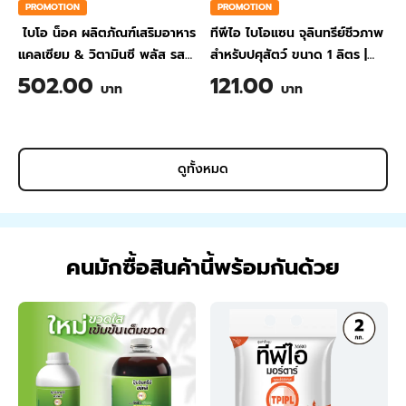
PROMOTION
PROMOTION
ไบโอ น็อค ผลิตภัณฑ์เสริมอาหาร
ทีพีไอ ไบโอแซน จุลินทรีย์ชีวภาพ
แคลเซียม & วิตามินซี พลัส รส
สำหรับปศุสัตว์ ขนาด 1 ลิตร
|
สับปะรด ขนาด 200 กรัม
TPI BIO-SAN Organic
502.00
121.00
บาท
บาท
Wastewater Treatment for
Animal Farming 1 Liter
ดูทั้งหมด
คนมักซื้อสินค้านี้พร้อมกันด้วย