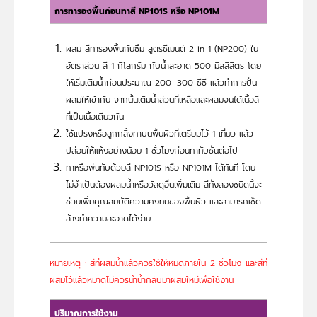
การทารองพื้นก่อนทาสี NP101S หรือ NP101M
ผสม สีทารองพื้นกันซึม สูตรซีเมนต์ 2 in 1 (NP200) ใน
อัตราส่วน สี 1 กิโลกรัม กับน้ำสะอาด 500 มิลลิลิตร โดย
ให้เริ่มเติมน้ำก่อนประมาณ 200–300 ซีซี แล้วทำการปั่น
ผสมให้เข้ากัน จากนั้นเติมน้ำส่วนที่เหลือและผสมจนได้เนื้อสี
ที่เป็นเนื้อเดียวกัน
ใช้แปรงหรือลูกกลิ้งทาบนพื้นผิวที่เตรียมไว้ 1 เที่ยว แล้ว
ปล่อยให้แห้งอย่างน้อย 1 ชั่วโมงก่อนทาทับชั้นต่อไป
ทาหรือพ่นทับด้วยสี NP101S หรือ NP101M ได้ทันที โดย
ไม่จำเป็นต้องผสมน้ำหรือวัสดุอื่นเพิ่มเติม สีทั้งสองชนิดนี้จะ
ช่วยเพิ่มคุณสมบัติความคงทนของพื้นผิว และสามารถเช็ด
ล้างทำความสะอาดได้ง่าย
หมายเหตุ : สีที่ผสมน้ำแล้วควรใช้ให้หมดภายใน 2 ชั่วโมง และสีที่
ผสมไว้แล้วหมาดไม่ควรนำน้ำกลับมาผสมใหม่เพื่อใช้งาน
ปริมาณการใช้งาน