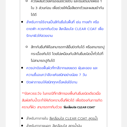
ควรผสมด้วยเครื่องมือช่วยปั่น และเริ่มเติมน้ำเพียง 1
ใน 3 ส่วนก่อน เพื่อช่วยให้เนื้อสีแตกตัวและผสมเข้ากัน
ได้ดี
สำหรับการใช้งานเป็นสีกันซึมในพื้นที่ เช่น ทางเท้า หรือ
ดาดฟ้า ควรทาทับด้วย สีเคลือบใส CLEAR COAT เพื่อ
รักษาผิวให้สวยงาม
สีทากันซึมทีพีไอสามารถทาสีอื่นปิดทับได้ หรือสามารถปู
กระเบื้องทับได้ โดยไม่เหมือนกับสีกันซึมชนิดน้ำทั่วไปที่
ไม่สามารถปูทับได้
ควรปกป้องพื้นผิวที่ทาสีจากแสงแดด ฝุ่นละออง และ
ความชื้นจนกว่าสีจะแห้งสนิทอย่างน้อย 7 วัน
ปิดฝาภาชนะให้สนิททุกครั้งหลังใช้งาน
**ข้อควรระวัง ในกรณีที่ทาสีทารองพื้นกันซึมชนิดเดียวเมื่อ
สัมผัสกับน้ำจะทำให้เกิดคราบขึ้นที่ผิวได้ เพื่อป้องกันการเกิด
คราบที่ผิว สามารถทาทับด้วย
'สีเคลือบใส CLEAR COAT'
สำหรับทาภายใน
สีเคลือบใส CLEAR COAT สูตรน้ำ
สำหรับทาภายนอก สีเคลือบใส สูตรน้ำมัน