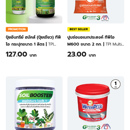
PROMOTION
BEST SELLER
ปุ๋ยอินทรีย์ ฮมัคส์ (ปุ๋ยเขียว) ทีพี
ปูนซ่อมอเนกประสงค์ ทีพีไอ
ไอ กระปุกขนาด 1 ลิตร
|
TPI
M600 ขนาด 2 กก.
|
TPI Multi
Humics Organic (Green
Purpose Repair Mortar M600
127.00
23.00
บาท
บาท
Liquid Fertilizer) 1 Liter
2 kg