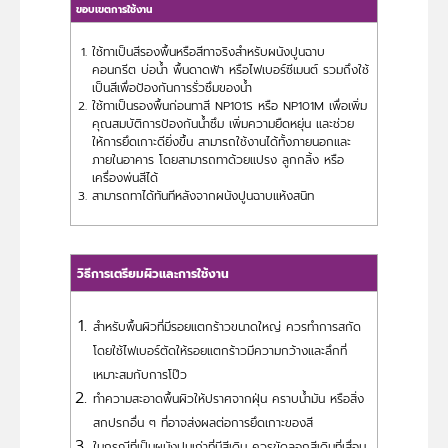
ขอบเขตการใช้งาน
ใช้ทาเป็นสีรองพื้นหรือสีทาจริงสำหรับผนังปูนฉาบ
คอนกรีต บ่อน้ำ พื้นดาดฟ้า หรือไฟเบอร์ซีเมนต์ รวมถึงใช้
เป็นสีเพื่อป้องกันการรั่วซึมของน้ำ
ใช้ทาเป็นรองพื้นก่อนทาสี NP101S หรือ NP101M เพื่อเพิ่ม
คุณสมบัติการป้องกันน้ำซึม เพิ่มความยืดหยุ่น และช่วย
ให้การยึดเกาะดียิ่งขึ้น สามารถใช้งานได้ทั้งภายนอกและ
ภายในอาคาร โดยสามารถทาด้วยแปรง ลูกกลิ้ง หรือ
เครื่องพ่นสีได้
สามารถทาได้ทันทีหลังจากผนังปูนฉาบแห้งสนิท
วิธีการเตรียมผิวและการใช้งาน
สำหรับพื้นผิวที่มีรอยแตกร้าวขนาดใหญ่ ควรทำการสกัด
โดยใช้ไฟเบอร์ตัดให้รอยแตกร้าวมีความกว้างและลึกที่
เหมาะสมกับการโป๊ว
ทำความสะอาดพื้นผิวให้ปราศจากฝุ่น คราบน้ำมัน หรือสิ่ง
สกปรกอื่น ๆ ที่อาจส่งผลต่อการยึดเกาะของสี
ในกรณีที่เป็นผนังปูนเก่าที่มีสีเดิม ควรขัดลอกสีเดิมที่เสื่อม