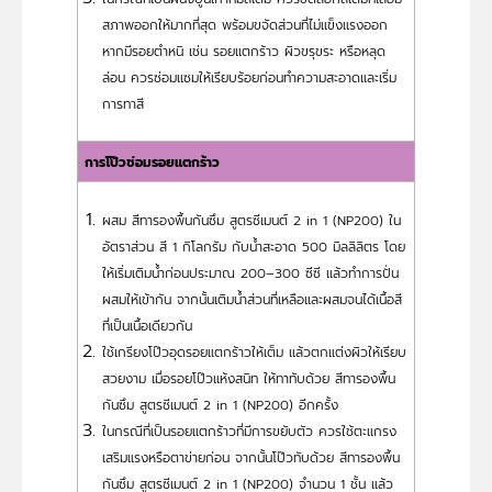
สภาพออกให้มากที่สุด พร้อมขจัดส่วนที่ไม่แข็งแรงออก
หากมีรอยตำหนิ เช่น รอยแตกร้าว ผิวขรุขระ หรือหลุด
ล่อน ควรซ่อมแซมให้เรียบร้อยก่อนทำความสะอาดและเริ่ม
การทาสี
การโป๊วซ่อมรอยแตกร้าว
ผสม สีทารองพื้นกันซึม สูตรซีเมนต์ 2 in 1 (NP200) ใน
อัตราส่วน สี 1 กิโลกรัม กับน้ำสะอาด 500 มิลลิลิตร โดย
ให้เริ่มเติมน้ำก่อนประมาณ 200–300 ซีซี แล้วทำการปั่น
ผสมให้เข้ากัน จากนั้นเติมน้ำส่วนที่เหลือและผสมจนได้เนื้อสี
ที่เป็นเนื้อเดียวกัน
ใช้เกรียงโป๊วอุดรอยแตกร้าวให้เต็ม แล้วตกแต่งผิวให้เรียบ
สวยงาม เมื่อรอยโป๊วแห้งสนิท ให้ทาทับด้วย สีทารองพื้น
กันซึม สูตรซีเมนต์ 2 in 1 (NP200) อีกครั้ง
ในกรณีที่เป็นรอยแตกร้าวที่มีการขยับตัว ควรใช้ตะแกรง
เสริมแรงหรือตาข่ายก่อน จากนั้นโป๊วทับด้วย สีทารองพื้น
กันซึม สูตรซีเมนต์ 2 in 1 (NP200) จำนวน 1 ชั้น แล้ว