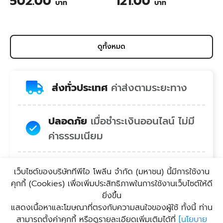
502.00
121.00
บาท
บาท
Wastewater Treatment for
Animal Farming 1 Liter
ดูทั้งหมด
ส่งทั่วประเทศ
ค่าส่งตามระยะทาง
ปลอดภัย
เมื่อชำระเงินออนไลน์ ไม่มี
ค่าธรรมเนียม
สบายใจ
คอลเซ็นเตอร์พร้อมยินดี
เว็บไซต์ของบริษัททีพีไอ โพลีน จํากัด (มหาชน) นี้มีการใช้งาน
บริการ
คุกกี้ (Cookies) เพื่อเพิ่มประสิทธิภาพในการใช้งานเว็บไซต์ให้ดี
ยิ่งขึ้น
แสดงเนื้อหาและโฆษณาที่ตรงกับความสนใจของผู้ใช้ ทั้งนี้ ท่าน
สะดวก
บริการรับสินค้า
สามารถตั้งค่าคุกกี้ หรือดูรายละเอียดเพิ่มเติมได้ที่
[
นโยบาย