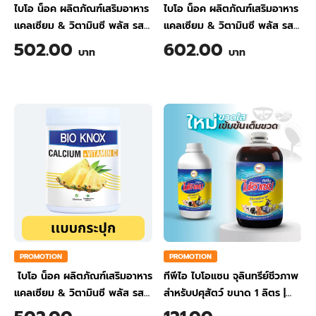
ไบโอ น็อค ผลิตภัณฑ์เสริมอาหาร
ไบโอ น็อค ผลิตภัณฑ์เสริมอาหาร
แคลเซียม & วิตามินซี พลัส รส
แคลเซียม & วิตามินซี พลัส รส
ขิง ขนาด 200 กรัม
ส้ม ขนาด 200 กรัม
502.00
602.00
บาท
บาท
PROMOTION
PROMOTION
ไบโอ น็อค ผลิตภัณฑ์เสริมอาหาร
ทีพีไอ ไบโอแซน จุลินทรีย์ชีวภาพ
แคลเซียม & วิตามินซี พลัส รส
สำหรับปศุสัตว์ ขนาด 1 ลิตร
|
สับปะรด ขนาด 200 กรัม
TPI BIO-SAN Organic