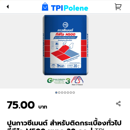
กระเบื้อง
ทั่วไป ทีพี
ไอ M500
ขนาด 20
กก. | TPI
Adhesive
Mortar
for Fixing
General
Tiles
M500 20
75.00
kg
บาท
ปูนกาวซีเมนต์ สำหรับติดกระเบื้องทั่วไป