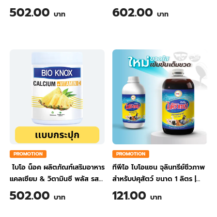
ขิง ขนาด 200 กรัม
ส้ม ขนาด 200 กรัม
502.00
602.00
บาท
บาท
PROMOTION
PROMOTION
ไบโอ น็อค ผลิตภัณฑ์เสริมอาหาร
ทีพีไอ ไบโอแซน จุลินทรีย์ชีวภาพ
แคลเซียม & วิตามินซี พลัส รส
สำหรับปศุสัตว์ ขนาด 1 ลิตร
|
สับปะรด ขนาด 200 กรัม
TPI BIO-SAN Organic
502.00
121.00
บาท
บาท
Wastewater Treatment for
Animal Farming 1 Liter