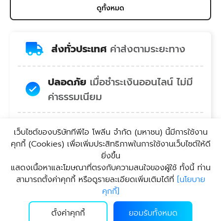
ดูทั้งหมด
ส่งทั่วประเทศ
ค่าส่งตามระยะทาง
ปลอดภัย
เมื่อชำระเงินออนไลน์ ไม่มี
ค่าธรรมเนียม
สบายใจ
คอลเซ็นเตอร์พร้อมยินดี
เว็บไซต์ของบริษัททีพีไอ โพลีน จํากัด (มหาชน) นี้มีการใช้งาน
บริการ
คุกกี้ (Cookies) เพื่อเพิ่มประสิทธิภาพในการใช้งานเว็บไซต์ให้ดี
ยิ่งขึ้น
แสดงเนื้อหาและโฆษณาที่ตรงกับความสนใจของผู้ใช้ ทั้งนี้ ท่าน
สะดวก
บริการรับสินค้า
สามารถตั้งค่าคุกกี้ หรือดูรายละเอียดเพิ่มเติมได้ที่
[
นโยบาย
คุกกี้
]
ตั้งค่าคุกกี้
ยอมรับทั้งหมด