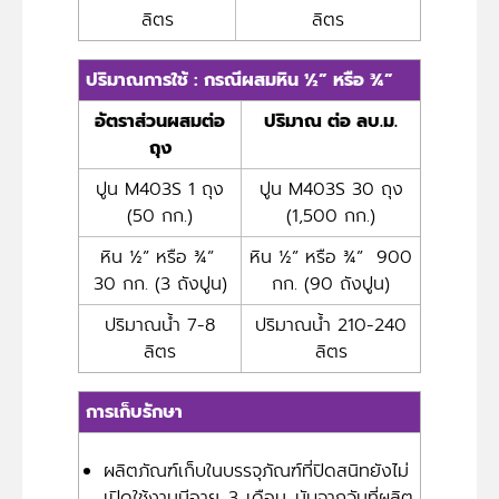
ลิตร
ลิตร
ปริมาณการใช้ : กรณีผสมหิน ½” หรือ ¾”
อัตราส่วนผสมต่อ
ปริมาณ ต่อ ลบ.ม.
ถุง
ปูน M403S 1 ถุง
ปูน M403S 30 ถุง
(50 กก.)
(1,500 กก.)
หิน ½” หรือ ¾”
หิน ½” หรือ ¾” 900
30 กก. (3 ถังปูน)
กก. (90 ถังปูน)
ปริมาณน้ำ 7-8
ปริมาณน้ำ 210-240
ลิตร
ลิตร
การเก็บรักษา
ผลิตภัณฑ์เก็บในบรรจุภัณฑ์ที่ปิดสนิทยังไม่
เปิดใช้งานมีอายุ 3 เดือน นับจากวันที่ผลิต