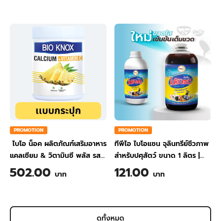
PROMOTION
PROMOTION
ไบโอ น็อค ผลิตภัณฑ์เสริมอาหาร
ทีพีไอ ไบโอแซน จุลินทรีย์ชีวภาพ
แคลเซียม & วิตามินซี พลัส รส
สำหรับปศุสัตว์ ขนาด 1 ลิตร
|
สับปะรด ขนาด 200 กรัม
TPI BIO-SAN Organic
502.00
121.00
บาท
บาท
Wastewater Treatment for
Animal Farming 1 Liter
ดูทั้งหมด