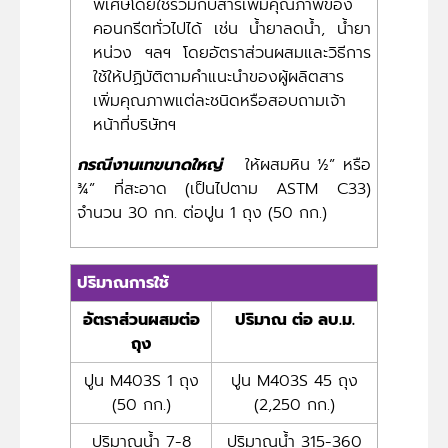
พิเศษโดยใช้ร่วมกับสารเพิ่มคุณภาพของ
คอนกรีตทั่วไปได้ เช่น น้ำยาลดน้ำ, น้ำยา
หน่วง ฯลฯ โดยอัตราส่วนผสมและวิธีการ
ใช้ให้ปฏิบัติตามคำแนะนำของผู้ผลิตสาร
เพิ่มคุณภาพแต่ละชนิดหรือสอบถามเจ้า
หน้าที่บริษัทฯ
กรณีงานเทขนาดใหญ่
ให้ผสมหิน ½” หรือ
¾” ที่สะอาด (เป็นไปตาม ASTM C33)
จำนวน 30 กก. ต่อปูน 1 ถุง (50 กก.)
ปริมาณการใช้
อัตราส่วนผสมต่อ
ปริมาณ ต่อ ลบ.ม.
ถุง
ปูน M403S 1 ถุง
ปูน M403S 45 ถุง
(50 กก.)
(2,250 กก.)
ปริมาณน้ำ 7-8
ปริมาณน้ำ 315-360