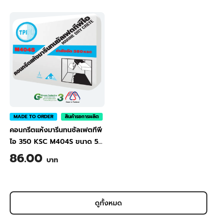
M401S 50 kg
M402S 50 kg
MADE TO ORDER
สินค้ารอการผลิต
คอนกรีตแห้งมารีนทนซัลเฟตทีพี
ไอ 350 KSC M404S ขนาด 50
กก.
|
TPI Marine Dry
86.00
บาท
Concrete with Sulfate
Resistant 350 KSC (Cylinder)
M404S 50 kg
ดูทั้งหมด