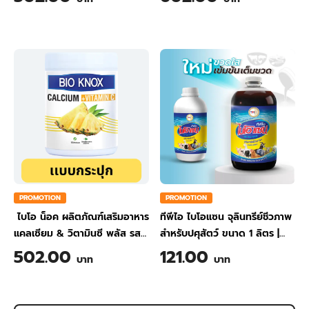
PROMOTION
PROMOTION
ไบโอ น็อค ผลิตภัณฑ์เสริมอาหาร
ทีพีไอ ไบโอแซน จุลินทรีย์ชีวภาพ
แคลเซียม & วิตามินซี พลัส รส
สำหรับปศุสัตว์ ขนาด 1 ลิตร
|
สับปะรด ขนาด 200 กรัม
TPI BIO-SAN Organic
502.00
121.00
บาท
บาท
Wastewater Treatment for
Animal Farming 1 Liter