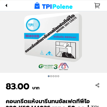
ซัลเฟตทีพี
ไอ 280
KSC
M403S
ขนาด 50
กก. | TPI
Marine
Dry
Concrete
with
Sulfate
83.00
Resistant
บาท
280 KSC
(Cylinder)
คอนกรีตแห้งมารีนทนซัลเฟตทีพีไอ