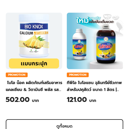
PROMOTION
PROMOTION
ไบโอ น็อค ผลิตภัณฑ์เสริมอาหาร
ทีพีไอ ไบโอแซน จุลินทรีย์ชีวภาพ
แคลเซียม & วิตามินซี พลัส รส
สำหรับปศุสัตว์ ขนาด 1 ลิตร
|
สับปะรด ขนาด 200 กรัม
TPI BIO-SAN Organic
502.00
121.00
บาท
บาท
Wastewater Treatment for
Animal Farming 1 Liter
ดูทั้งหมด