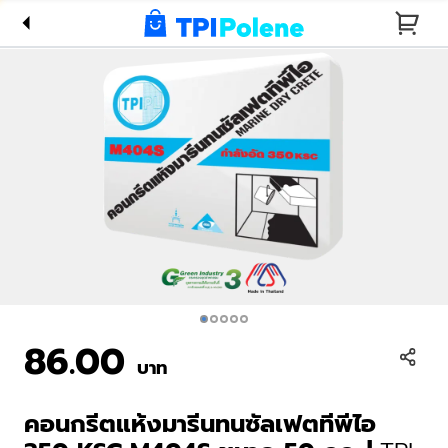
ซัลเฟตทีพี
ไอ 350
KSC
M404S
ขนาด 50
กก. | TPI
Marine
Dry
Concrete
with
Sulfate
86.00
Resistant
บาท
350 KSC
(Cylinder)
คอนกรีตแห้งมารีนทนซัลเฟตทีพีไอ