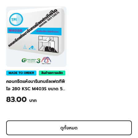
M401S 50 kg
M402S 50 kg
MADE TO ORDER
สินค้ารอการผลิต
คอนกรีตแห้งมารีนทนซัลเฟตทีพี
ไอ 280 KSC M403S ขนาด 50
กก.
|
TPI Marine Dry
83.00
บาท
Concrete with Sulfate
Resistant 280 KSC (Cylinder)
M403S 50 kg
ดูทั้งหมด