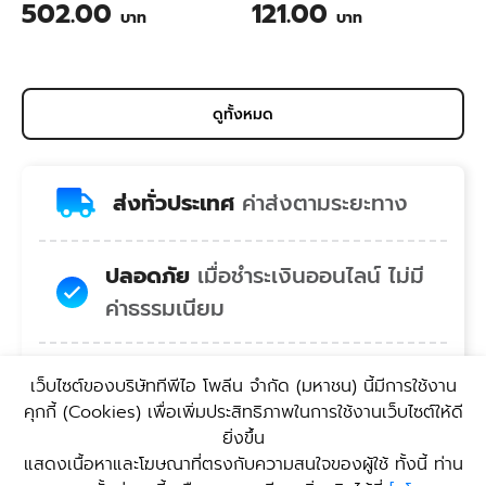
สับปะรด ขนาด 200 กรัม
TPI BIO-SAN Organic
502.00
121.00
บาท
บาท
Wastewater Treatment for
Animal Farming 1 Liter
ดูทั้งหมด
ส่งทั่วประเทศ
ค่าส่งตามระยะทาง
ปลอดภัย
เมื่อชำระเงินออนไลน์ ไม่มี
ค่าธรรมเนียม
สบายใจ
คอลเซ็นเตอร์พร้อมยินดี
เว็บไซต์ของบริษัททีพีไอ โพลีน จํากัด (มหาชน) นี้มีการใช้งาน
บริการ
คุกกี้ (Cookies) เพื่อเพิ่มประสิทธิภาพในการใช้งานเว็บไซต์ให้ดี
ยิ่งขึ้น
แสดงเนื้อหาและโฆษณาที่ตรงกับความสนใจของผู้ใช้ ทั้งนี้ ท่าน
สะดวก
บริการรับสินค้า