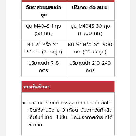
อัตราส่วนผสมต่อ
ปริมาณ ต่อ ลบ.ม.
ถุง
ปูน M404S 1 ถุง
ปูน M404S 30 ถุง
(50 กก.)
(1,500 กก.)
หิน ½” หรือ ¾”
หิน ½” หรือ ¾” 900
30 กก. (3 ถังปูน)
กก. (90 ถังปูน)
ปริมาณน้ำ 7-8
ปริมาณน้ำ 210-240
ลิตร
ลิตร
การเก็บรักษา
ผลิตภัณฑ์เก็บในบรรจุภัณฑ์ที่ปิดสนิทยังไม่
เปิดใช้งานมีอายุ 3 เดือน นับจากวันที่ผลิต
เก็บในที่แห้ง ไม่ชื้น และมีอากาศถ่ายเทได้
สะดวก