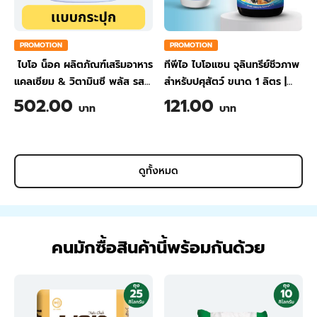
PROMOTION
PROMOTION
ไบโอ น็อค ผลิตภัณฑ์เสริมอาหาร
ทีพีไอ ไบโอแซน จุลินทรีย์ชีวภาพ
แคลเซียม & วิตามินซี พลัส รส
สำหรับปศุสัตว์ ขนาด 1 ลิตร
|
สับปะรด ขนาด 200 กรัม
TPI BIO-SAN Organic
502.00
121.00
บาท
บาท
Wastewater Treatment for
Animal Farming 1 Liter
ดูทั้งหมด
คนมักซื้อสินค้านี้พร้อมกันด้วย