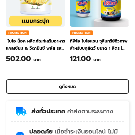
PROMOTION
PROMOTION
ไบโอ น็อค ผลิตภัณฑ์เสริมอาหาร
ทีพีไอ ไบโอแซน จุลินทรีย์ชีวภาพ
แคลเซียม & วิตามินซี พลัส รส
สำหรับปศุสัตว์ ขนาด 1 ลิตร
|
สับปะรด ขนาด 200 กรัม
TPI BIO-SAN Organic
502.00
121.00
บาท
บาท
Wastewater Treatment for
Animal Farming 1 Liter
ดูทั้งหมด
ส่งทั่วประเทศ
ค่าส่งตามระยะทาง
ปลอดภัย
เมื่อชำระเงินออนไลน์ ไม่มี