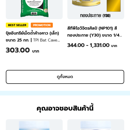
BEST SELLER
PROMOTION
สีทีพีไอวิจิตรศิลป์ (NP101) สี
ปุ๋ยอินทรีย์เม็ดถ้ำค้างคาว (เล็ก)
ทองประกาย (Y30) ขนาด 1/4
ขนาด 25 กก.
|
TPI Bat Cave
แกลลอน
|
TPI Top Coat Paint
344.00 - 1,331.00
บาท
Granular Fertilizer (Small
303.00
for Fine Art (NP101) Golden
บาท
Granular) 25 kg
(Y30) 1/4 Gallon
ดูทั้งหมด
คุณอาจชอบสินค้านี้