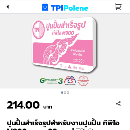
ปูนปั้น ทีพี
ไอ M900
ขนาด 20
กก. | TPI
Stucco
(Ready
Made
Mortar
For
Stucco)
M900 20
kg
214.00
บาท
ปูนปั้นสำเร็จรูปสำหรับงานปูนปั้น ทีพีไอ