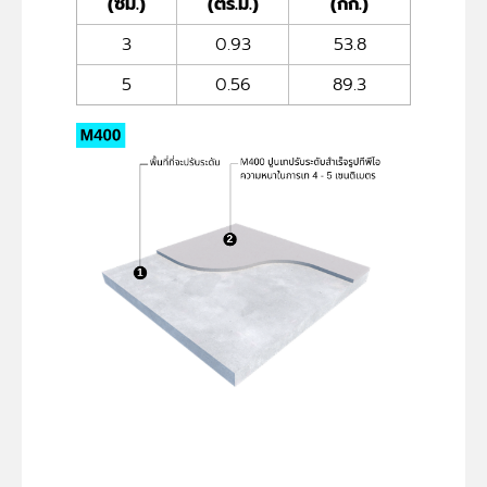
(ซม.)
(ตร.ม.)
(กก.)
3
0.93
53.8
5
0.56
89.3