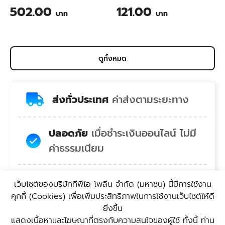
สับปะรด ขนาด 200 กรัม
TPI BIO-SAN Organic
502.00
121.00
บาท
บาท
Wastewater Treatment for
Animal Farming 1 Liter
ดูทั้งหมด
ส่งทั่วประเทศ
ค่าส่งตามระยะทาง
ปลอดภัย
เมื่อชำระเงินออนไลน์ ไม่มี
ค่าธรรมเนียม
สบายใจ
คอลเซ็นเตอร์พร้อมยินดี
เว็บไซต์ของบริษัททีพีไอ โพลีน จํากัด (มหาชน) นี้มีการใช้งาน
บริการ
คุกกี้ (Cookies) เพื่อเพิ่มประสิทธิภาพในการใช้งานเว็บไซต์ให้ดี
ยิ่งขึ้น
แสดงเนื้อหาและโฆษณาที่ตรงกับความสนใจของผู้ใช้ ทั้งนี้ ท่าน