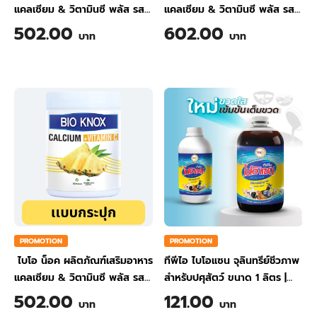
แคลเซียม & วิตามินซี พลัส รส
แคลเซียม & วิตามินซี พลัส รส
ขิง ขนาด 200 กรัม
ส้ม ขนาด 200 กรัม
502.00
602.00
บาท
บาท
PROMOTION
PROMOTION
ไบโอ น็อค ผลิตภัณฑ์เสริมอาหาร
ทีพีไอ ไบโอแซน จุลินทรีย์ชีวภาพ
แคลเซียม & วิตามินซี พลัส รส
สำหรับปศุสัตว์ ขนาด 1 ลิตร
|
สับปะรด ขนาด 200 กรัม
TPI BIO-SAN Organic
502.00
121.00
บาท
บาท
Wastewater Treatment for