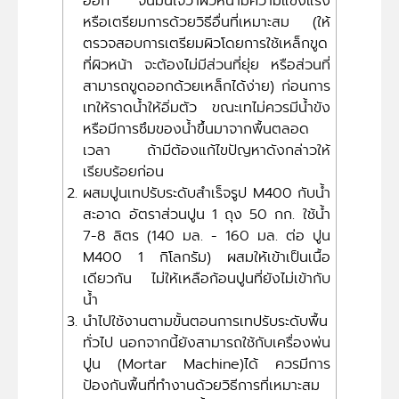
ออก จนมั่นใจว่าผิวหน้ามีความแข็งแรง
หรือเตรียมการด้วยวิธีอื่นที่เหมาะสม (ให้
ตรวจสอบการเตรียมผิวโดยการใช้เหล็กขูด
ที่ผิวหน้า จะต้องไม่มีส่วนที่ยุ่ย หรือส่วนที่
สามารถขูดออกด้วยเหล็กได้ง่าย) ก่อนการ
เทให้ราดน้ำให้อิ่มตัว ขณะเทไม่ควรมีน้ำขัง
หรือมีการซึมของน้ำขึ้นมาจากพื้นตลอด
เวลา ถ้ามีต้องแก้ไขปัญหาดังกล่าวให้
เรียบร้อยก่อน
ผสมปูนเทปรับระดับสำเร็จรูป M400 กับน้ำ
สะอาด อัตราส่วนปูน 1 ถุง 50 กก. ใช้น้ำ
7-8 ลิตร (140 มล. - 160 มล. ต่อ ปูน
M400 1 กิโลกรัม) ผสมให้เข้าเป็นเนื้อ
เดียวกัน ไม่ให้เหลือก้อนปูนที่ยังไม่เข้ากับ
น้ำ
นำไปใช้งานตามขั้นตอนการเทปรับระดับพื้น
ทั่วไป นอกจากนี้ยังสามารถใช้กับเครื่องพ่น
ปูน (Mortar Machine)ได้ ควรมีการ
ป้องกันพื้นที่ทำงานด้วยวิธีการที่เหมาะสม