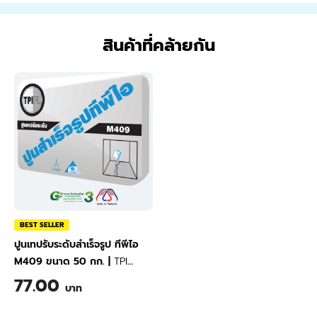
สินค้าที่คล้ายกัน
BEST SELLER
ปูนเทปรับระดับสำเร็จรูป ทีพีไอ
M409 ขนาด 50 กก.
|
TPI
Floor Screed Mortar M409
77.00
บาท
50 kg