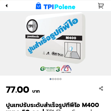
พีไอ
M400
ขนาด 50
กก. | TPI
Floor
Screed
Mortar
M400 50
kg
77.00
บาท
ปูนเทปรับระดับสำเร็จรูปทีพีไอ M400