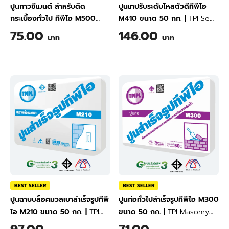
ปูนกาวซีเมนต์ สำหรับติด
ปูนเทปรับระดับไหลตัวดีทีพีไอ
กระเบื้องทั่วไป ทีพีไอ M500
M410 ขนาด 50 กก.
|
TPI Semi
ขนาด 20 กก.
|
TPI Adhesive
Self Leveling M410 50 kg
75.00
146.00
บาท
บาท
Mortar for Fixing General
Tiles M500 20 kg
BEST SELLER
BEST SELLER
ปูนฉาบบล็อคมวลเบาสำเร็จรูปทีพี
ปูนก่อทั่วไปสำเร็จรูปทีพีไอ M300
ไอ M210 ขนาด 50 กก.
|
TPI
ขนาด 50 กก.
|
TPI Masonry
Lightweight Block Plastering
Mortar M300 50 kg