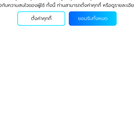
ณฑ์ทางการเกษตร
กาวซีเมนต์
สีทารองพื้นกั
ความสนใจของผู้ใช้ ทั้งนี้ ท่านสามารถตั้งค่าคุกกี้ หรือดูรายละเอียดเ
กลุ่มงานเฉพาะเจาะจง
สีสำหรับงานโ
DIY
สีเคลือบใส
็ดและสารปรับสภาพดิน
ตั้งค่าคุกกี้
ยอมรับทั้งหมด
กาวยาแนว
ณฑ์สำหรับสัตว์บก
เครื่องดื่ม
ฑ์สำหรับสัตว์น้ำ
ผลิตภัณฑ์สุขอนามัยชีวภาพ
เครื่องดื่มโพ
เบา ทีพีไอ
Health & Body
น้ำดื่ม
Home & Living
เบา
สินค้าอื่นๆ
ศูนย์บริการช่วยเหลือ
ย
สินค้ามือสอง
คำนวณวัสดุก่อสร้าง
ปูนซีเมนต์ผง
ขการขายสินค้าและบริการ
ปูนสำเร็จรูปผ
นดและเงื่อนไขการให้
TPI Virtual Showroom
การคุ้มครองข้อมูลส่วน
ลุ่มบริษัท ทีพีไอพาณิชย์
ุกกี้