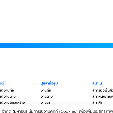
นต์
ปูนสำเร็จรูป
สีนาโน
นต์งานก่อ
งานก่อ
สีทารองพื้นผิ
มนต์งานฉาบ
งานฉาบ
สีทาผนังภาย
มนต์งานโครงสร้าง
งานเท
สีทาฝ้า
งานซ่อม
สีวิจิตรศิลป์
 จํากัด (มหาชน) นี้มีการใช้งานคุกกี้ (Cookies) เพื่อเพิ่มประสิทธิภาพใน