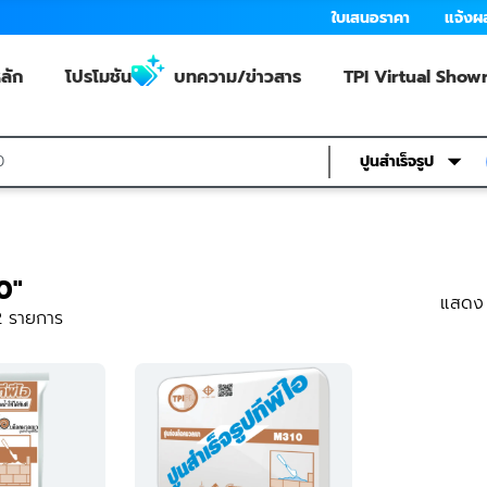
ใบเสนอราคา
แจ้งผ
ลัก
โปรโมชัน
บทความ/ข่าวสาร
TPI Virtual Sho
ปูนสำเร็จรูป
0"
แสดง
2
รายการ