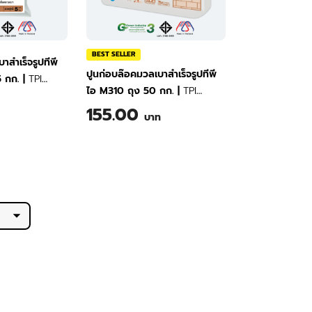
BEST SELLER
าสำเร็จรูปทีพี
ปูนก่อบล๊อคมวลเบาสำเร็จรูปทีพี
5 กก.
|
TPI
ไอ M310 ถุง 50 กก.
|
TPI
ock Masonry
Lightweight Block Masonry
155.00
kg
บาท
Mortar 50 kg
0