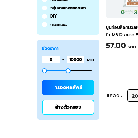
กลุ่มงานเฉพาะเจาะจง
DIY
กาวยาแนว
ปูนก่อบล็อคมวลเบ
ไอ M310 ขนาด 
Lightweight Bl
57.00
บาท
ช่วงราคา
Mortar M310 5 
-
บาท
กรองผลลัพธ์
แสดง
:
2
ล้างตัวกรอง