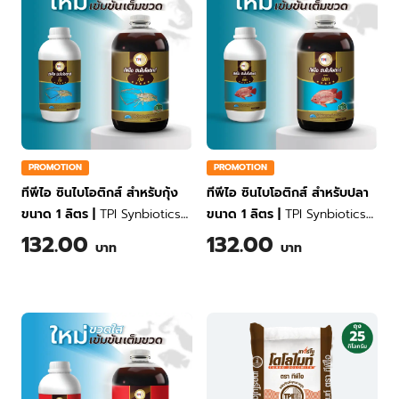
PROMOTION
PROMOTION
ทีพีไอ ซินไบโอติกส์ สำหรับกุ้ง
ทีพีไอ ซินไบโอติกส์ สำหรับปลา
ขนาด 1 ลิตร
|
TPI Synbiotics
ขนาด 1 ลิตร
|
TPI Synbiotics
for Shrimp 1 Liter
for Fish 1 Liter
132.00
132.00
บาท
บาท