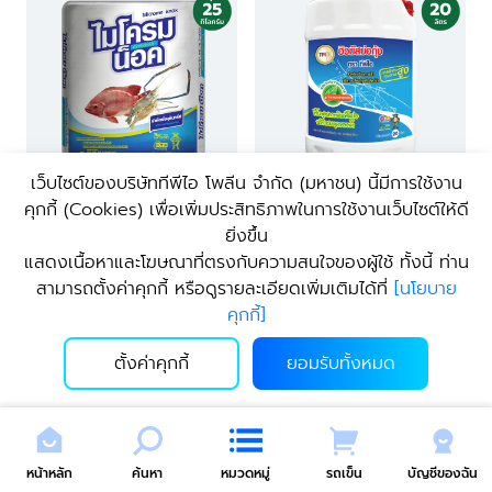
เว็บไซต์ของบริษัททีพีไอ โพลีน จํากัด (มหาชน) นี้มีการใช้งาน
คุกกี้ (Cookies) เพื่อเพิ่มประสิทธิภาพในการใช้งานเว็บไซต์ให้ดี
PROMOTION
PROMOTION
ยิ่งขึ้น
ไมโครมน็อค บำบัดเชื้อจุลินทรีย์
ฮิวมัสบ่อกุ้ง ทีพีไอ ขนาด 20
แสดงเนื้อหาและโฆษณาที่ตรงกับความสนใจของผู้ใช้ ทั้งนี้ ท่าน
สัตว์น้ำ ทีพีไอ ขนาด 25 กก.
|
ลิตร
|
TPI Humus - For
สามารถตั้งค่าคุกกี้ หรือดูรายละเอียดเพิ่มเติมได้ที่
[
นโยบาย
TPI Microme knox - Anti
Shrimp Ponds 20 Liter
1,375.00
1,760.00
บาท
บาท
คุกกี้
]
Microorganisms (For
Aquatics) 25 kg
ตั้งค่าคุกกี้
ยอมรับทั้งหมด
หน้าหลัก
ค้นหา
หมวดหมู่
รถเข็น
บัญชีของฉัน