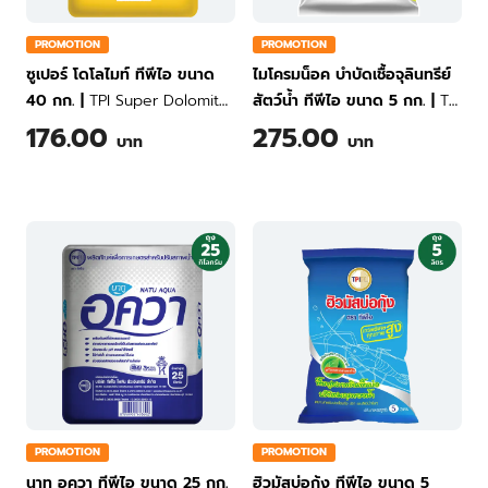
PROMOTION
PROMOTION
ซูเปอร์ โดโลไมท์ ทีพีไอ ขนาด
ไมโครมน็อค บำบัดเชื้อจุลินทรีย์
40 กก.
|
TPI Super Dolomite
สัตว์น้ำ ทีพีไอ ขนาด 5 กก.
|
TPI
40 kg
Microme knox -Anti
176.00
275.00
บาท
บาท
Microorganisms (For
Aquatics) 5 kg
PROMOTION
PROMOTION
นาทู อควา ทีพีไอ ขนาด 25 กก.
ฮิวมัสบ่อกุ้ง ทีพีไอ ขนาด 5