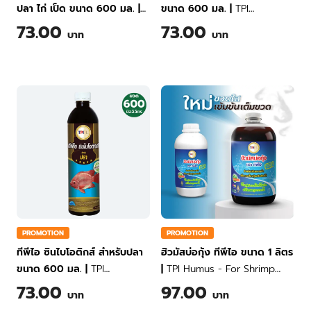
ปลา ไก่ เป็ด ขนาด 600 มล.
|
ขนาด 600 มล.
|
TPI
TPI Probiotics for Shrimp
Synbiotics for Shrimp 600 ml
73.00
73.00
บาท
บาท
Fish Chicken and Poultry
600 ml
PROMOTION
PROMOTION
ทีพีไอ ซินไบโอติกส์ สำหรับปลา
ฮิวมัสบ่อกุ้ง ทีพีไอ ขนาด 1 ลิตร
ขนาด 600 มล.
|
TPI
|
TPI Humus - For Shrimp
Synbiotics for Fish 600 ml
Ponds 1 Liter
73.00
97.00
บาท
บาท