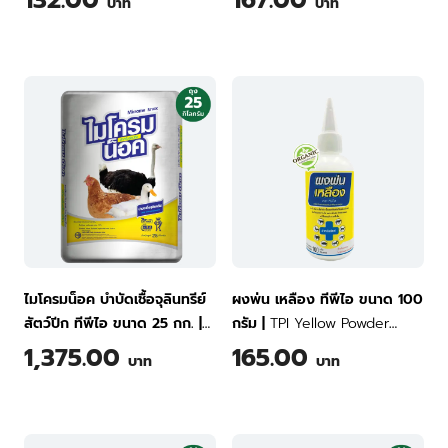
132.00
167.00
บาท
บาท
1 Liter
ไมโครมน็อค บำบัดเชื้อจุลินทรีย์
ผงพ่น เหลือง ทีพีไอ ขนาด 100
สัตว์ปีก ทีพีไอ ขนาด 25 กก.
|
กรัม
|
TPI Yellow Powder
TPI Microme knox - Anti
(Antibacterial Substance for
1,375.00
165.00
บาท
บาท
Microorganisms (For
Livestock) 100 Gram
Poultries) 25 kg