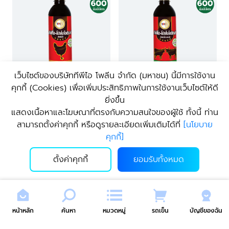
เว็บไซต์ของบริษัททีพีไอ โพลีน จํากัด (มหาชน) นี้มีการใช้งาน
คุกกี้ (Cookies) เพื่อเพิ่มประสิทธิภาพในการใช้งานเว็บไซต์ให้ดี
ยิ่งขึ้น
ทีพีไอ โปรไบโอติกส์ สำหรับไก่
ทีพีไอ โปรไบโอติกส์ สำหรับโค
แสดงเนื้อหาและโฆษณาที่ตรงกับความสนใจของผู้ใช้ ทั้งนี้ ท่าน
ขนาด 600 มล.
|
TPI
กระบือ ขนาด 600 มล.
|
TPI
สามารถตั้งค่าคุกกี้ หรือดูรายละเอียดเพิ่มเติมได้ที่
[
นโยบาย
Probiotics for Chicken 600
Probiotics for Cattle 600 ml
73.00
73.00
บาท
บาท
คุกกี้
]
ml
ตั้งค่าคุกกี้
ยอมรับทั้งหมด
หน้าหลัก
ค้นหา
หมวดหมู่
รถเข็น
บัญชีของฉัน