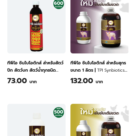
ทีพีไอ ซินไบโอติกส์ สำหรับสัตว์
ทีพีไอ ซินไบโอติกส์ สำหรับสุกร
ปีก สัตว์บก สัตว์น้ำทุกชนิด
ขนาด 1 ลิตร
|
TPI Synbiotics
ขนาด 600 มล.
|
TPI
for Swine 1 Liter
73.00
132.00
บาท
บาท
Synbiotics for Poulrty Land
and Aquatic Animals 600 ml