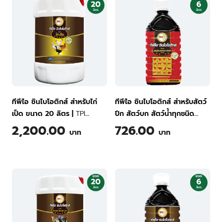
ทีพีไอ ซินไบโอติกส์ สำหรับไก่
ทีพีไอ ซินไบโอติกส์ สำหรับสัตว์
เป็ด ขนาด 20 ลิตร
|
TPI
ปีก สัตว์บก สัตว์น้ำทุกชนิด
Synbiotics for Chicken and
ขนาด 6 ลิตร
|
TPI Synbiotics
2,200.00
726.00
บาท
บาท
Poultry 20 Liter
for Poulrty Land and Aquatic
Animals 6 Liter