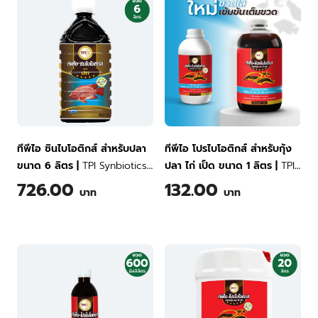
ทีพีไอ ซินไบโอติกส์ สำหรับปลา
ทีพีไอ โปรไบโอติกส์ สำหรับกุ้ง
ขนาด 6 ลิตร
|
TPI Synbiotics
ปลา ไก่ เป็ด ขนาด 1 ลิตร
|
TPI
for Fish 6 Liter
Probiotics for Shrimp Fish
726.00
132.00
บาท
บาท
Chicken and Poultry 1 Liter