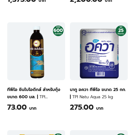
บาท
บาท
Microorganisms (For
Aquatics) 25 kg
ทีพีไอ ซินไบโอติกส์ สำหรับกุ้ง
นาทู อควา ทีพีไอ ขนาด 25 กก.
ขนาด 600 มล.
|
TPI
|
TPI Natu Aqua 25 kg
Synbiotics for Shrimp 600 ml
73.00
275.00
บาท
บาท