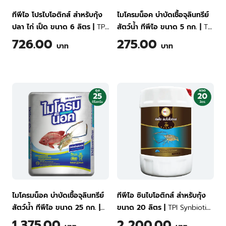
ทีพีไอ โปรไบโอติกส์ สำหรับกุ้ง
ไมโครมน็อค บำบัดเชื้อจุลินทรีย์
ปลา ไก่ เป็ด ขนาด 6 ลิตร
|
TPI
สัตว์น้ำ ทีพีไอ ขนาด 5 กก.
|
TPI
Probiotics for Shrimp Fish
Microme knox -Anti
726.00
275.00
บาท
บาท
Chicken and Poultry 6 Liter
Microorganisms (For
Aquatics) 5 kg
ไมโครมน็อค บำบัดเชื้อจุลินทรีย์
ทีพีไอ ซินไบโอติกส์ สำหรับกุ้ง
สัตว์น้ำ ทีพีไอ ขนาด 25 กก.
|
ขนาด 20 ลิตร
|
TPI Synbiotics
TPI Microme knox - Anti
for Shrimp 20 Liter
1,375.00
2,200.00